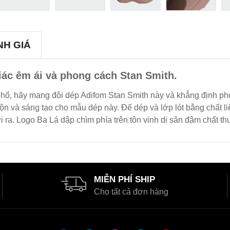
NH GIÁ
ác êm ái và phong cách Stan Smith.
hố, hãy mang đôi dép Adifom Stan Smith này và khẳng định pho
ộn và sáng tạo cho mẫu dép này. Đế dép và lớp lót bằng chất li
i ra. Logo Ba Lá dập chìm phía trên tôn vinh di sản đậm chất t
MIỄN PHÍ SHIP
Cho tất cả đơn hàng