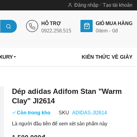
Đăng nhập
Tạo tài khoản
HỖ TRỢ
GIỎ MUA HÀNG
0922.258.515
0
item
0đ
UXURY
KIẾN THỨC VỀ GIÀY
Chuyển
Dép adidas Adifom Stan "Warm
đến
Clay" JI2614
phần
đầu
Còn trong kho
SKU
ADIDAS-JI2614
của
Là người đầu tiên để xem xét sản phẩm này
thư
viện