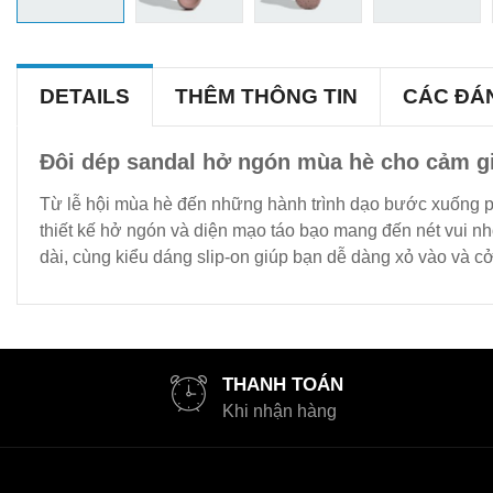
DETAILS
THÊM THÔNG TIN
CÁC ĐÁ
Đôi dép sandal hở ngón mùa hè cho cảm gi
Từ lễ hội mùa hè đến những hành trình dạo bước xuống p
thiết kế hở ngón và diện mạo táo bạo mang đến nét vui nh
dài, cùng kiểu dáng slip-on giúp bạn dễ dàng xỏ vào và cở
THANH TOÁN
Khi nhận hàng