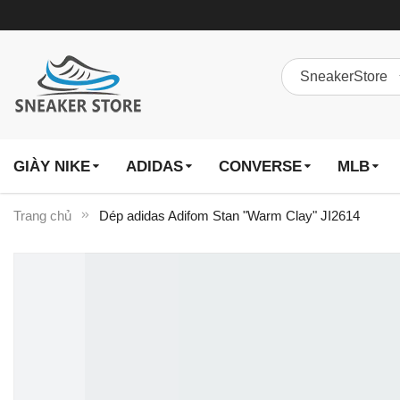
GIÀY NIKE
ADIDAS
CONVERSE
MLB
Trang chủ
Dép adidas Adifom Stan "Warm Clay" JI2614
Chuyển
đến
phần
đầu
của
thư
viện