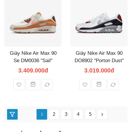
Giày Nike Air Max 90
Giày Nike Air Max 90
Se DM0036 "Sail"
DO8902 "Porton Dust"
3.409.000đ
3.019.000đ
2
3
4
5
1