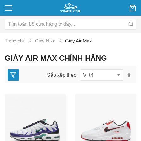
Trang chủ
Giày Nike
Giày Air Max
GIÀY AIR MAX CHÍNH HÃNG
Thi
Sắp xếp theo
lập
the
hư
gi
dầ