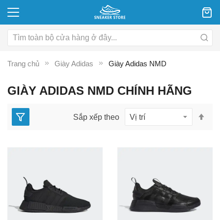
Trang chủ
Giày Adidas
Giày Adidas NMD
GIÀY ADIDAS NMD CHÍNH HÃNG
Thi
Sắp xếp theo
lập
the
hư
gi
dầ