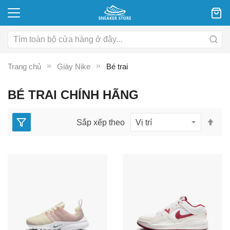
Trang chủ
Giày Nike
Bé trai
BÉ TRAI CHÍNH HÃNG
Thi
Sắp xếp theo
lập
the
hư
gi
dầ