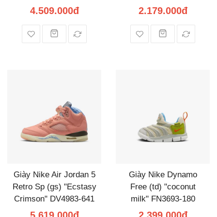
4.509.000đ
2.179.000đ
Giày Nike Air Jordan 5
Giày Nike Dynamo
Retro Sp (gs) "Ecstasy
Free (td) "coconut
Crimson" DV4983-641
milk" FN3693-180
5.619.000đ
2.399.000đ