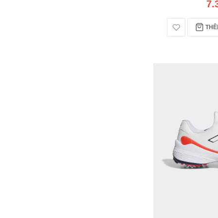
7.
THÊM