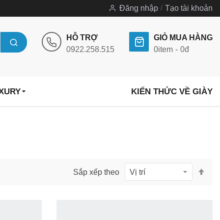
Đăng nhập
Tạo tài khoản
HỖ TRỢ
GIỎ MUA HÀNG
0922.258.515
0
item
0đ
UXURY
KIẾN THỨC VỀ GIÀY
Thi
Sắp xếp theo
lập
the
hư
gi