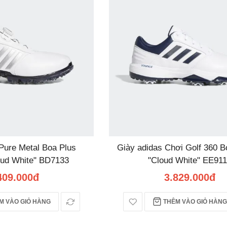
Pure Metal Boa Plus
Giày adidas Chơi Golf 360 B
oud White" BD7133
"Cloud White" EE91
409.000đ
3.829.000đ
 VÀO GIỎ HÀNG
THÊM VÀO GIỎ HÀNG