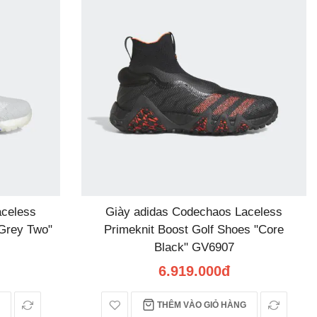
dầ
aceless
Giày adidas Codechaos Laceless
"Grey Two"
Primeknit Boost Golf Shoes "Core
Black" GV6907
6.919.000đ
THÊM VÀO GIỎ HÀNG