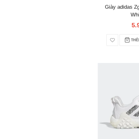
Giày adidas Z
Whi
5.
THÊM