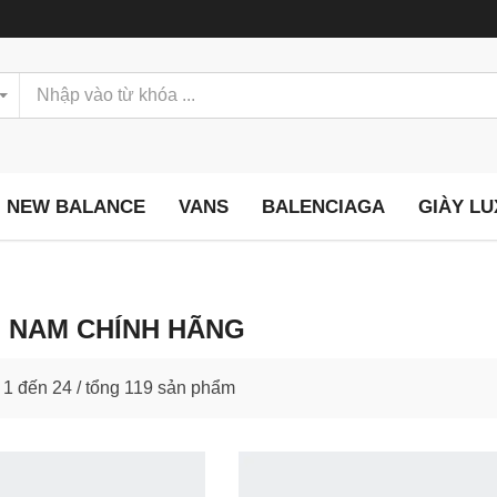
NEW BALANCE
VANS
BALENCIAGA
GIÀY L
 NAM CHÍNH HÃNG
ừ
1
đến
24
/ tổng
119
sản phẩm