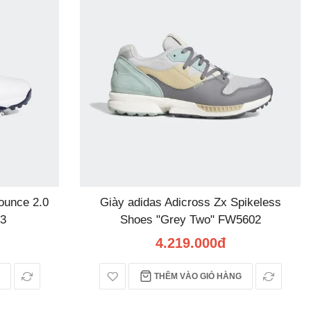
ounce 2.0
Giày adidas Adicross Zx Spikeless
13
Shoes "Grey Two" FW5602
4.219.000đ
THÊM VÀO GIỎ HÀNG