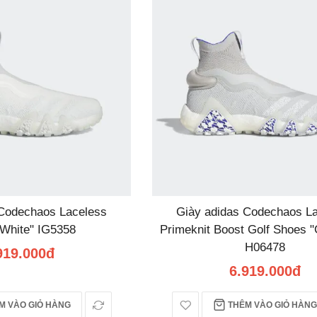
 Codechaos Laceless
Giày adidas Codechaos L
 White" IG5358
Primeknit Boost Golf Shoes 
H06478
919.000đ
6.919.000đ
 VÀO GIỎ HÀNG
THÊM VÀO GIỎ HÀNG