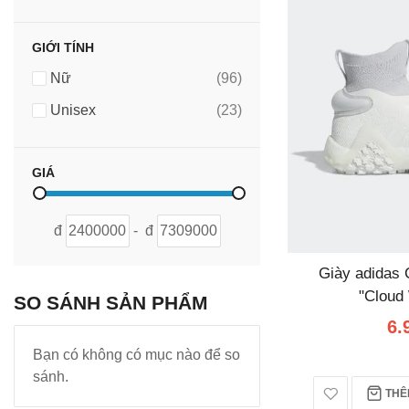
GIỚI TÍNH
sản
Nữ
96
phẩm
sản
Unisex
23
phẩm
GIÁ
đ
-
đ
Giày adidas
"Cloud
SO SÁNH SẢN PHẨM
6.
Bạn có không có mục nào để so
sánh.
THÊM