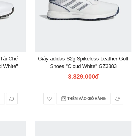
 Tái Chế
Giày adidas S2g Spikeless Leather Golf
d White"
Shoes "Cloud White" GZ3883
3.829.000đ
THÊM VÀO GIỎ HÀNG