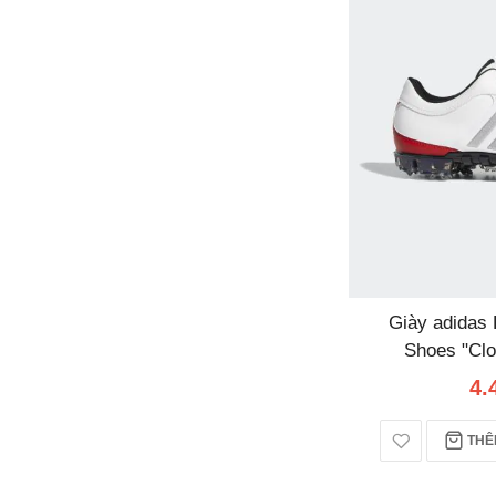
Giày adidas 
Shoes "Cl
4.
THÊM