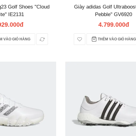
g23 Golf Shoes "Cloud
Giày adidas Golf Ultraboost
te" IE2131
Pebble" GV6920
929.000đ
4.799.000đ
 VÀO GIỎ HÀNG
THÊM VÀO GIỎ HÀNG