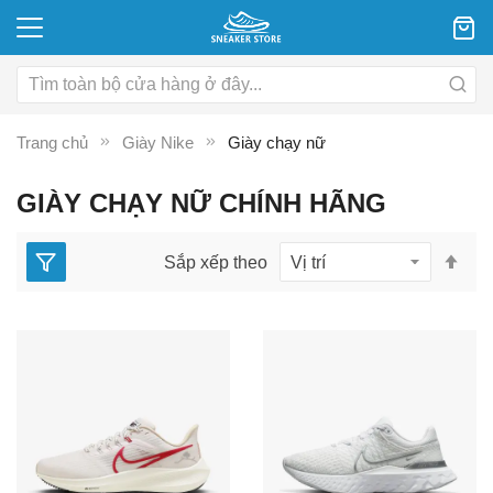
Trang chủ
Giày Nike
Giày chạy nữ
GIÀY CHẠY NỮ CHÍNH HÃNG
Thi
Sắp xếp theo
lập
the
hư
gi
dầ