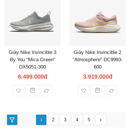
Giày Nike Invincible 3
Giày Nike Invincible 2
By You "Mica Green"
"Atmosphere" DC9993-
DX5051-300
600
6.499.000đ
3.919.000đ
2
3
4
5
1