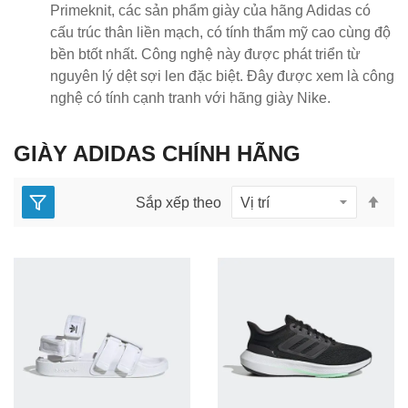
Primeknit, các sản phẩm giày của hãng Adidas có
cấu trúc thân liền mạch, có tính thẩm mỹ cao cùng độ
bền btốt nhất. Công nghệ này được phát triển từ
nguyên lý dệt sợi len đặc biệt. Đây được xem là công
nghệ có tính cạnh tranh với hãng giày Nike.
GIÀY ADIDAS CHÍNH HÃNG
Thi
Sắp xếp theo
lập
the
hư
gi
dầ