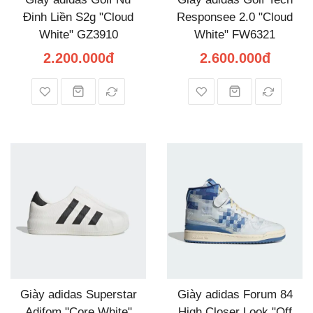
Đinh Liền S2g "Cloud
Responsee 2.0 "Cloud
White" GZ3910
White" FW6321
2.200.000đ
2.600.000đ
Giày adidas Superstar
Giày adidas Forum 84
Adifom "Core White"
High Closer Look "Off