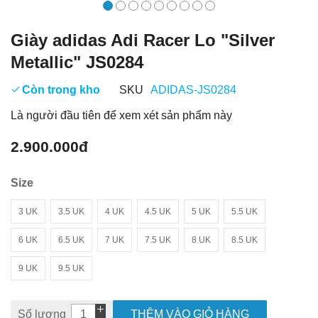
Giày adidas Adi Racer Lo "Silver
Metallic" JS0284
Còn trong kho
SKU
ADIDAS-JS0284
Là người đầu tiên để xem xét sản phẩm này
2.900.000đ
Size
3 UK
3.5 UK
4 UK
4.5 UK
5 UK
5.5 UK
6 UK
6.5 UK
7 UK
7.5 UK
8 UK
8.5 UK
9 UK
9.5 UK
Số lượng
THÊM VÀO GIỎ HÀNG