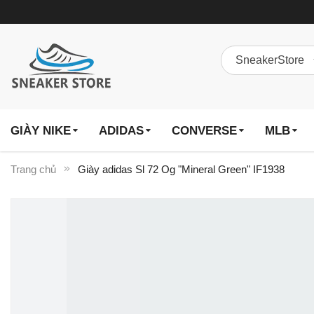
GIÀY NIKE
ADIDAS
CONVERSE
MLB
Trang chủ
Giày adidas Sl 72 Og "Mineral Green" IF1938
Chuyển
đến
phần
đầu
của
thư
viện