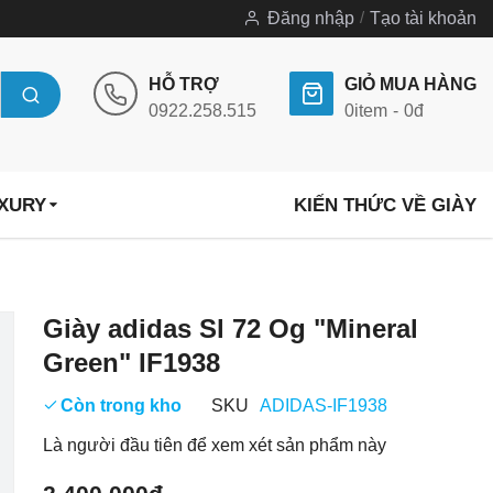
Đăng nhập
Tạo tài khoản
HỖ TRỢ
GIỎ MUA HÀNG
0922.258.515
0
item
0đ
UXURY
KIẾN THỨC VỀ GIÀY
Chuyển
Giày adidas Sl 72 Og "Mineral
đến
Green" IF1938
phần
đầu
Còn trong kho
SKU
ADIDAS-IF1938
của
Là người đầu tiên để xem xét sản phẩm này
thư
viện