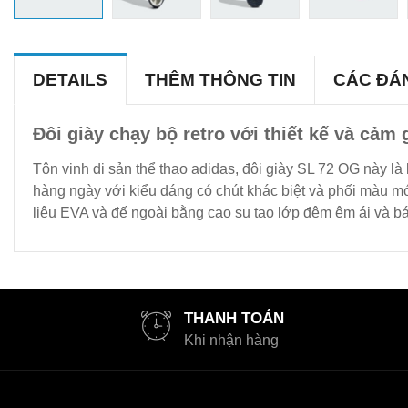
DETAILS
THÊM THÔNG TIN
CÁC ĐÁ
Đôi giày chạy bộ retro với thiết kế và cảm g
Tôn vinh di sản thể thao adidas, đôi giày SL 72 OG này là
hàng ngày với kiểu dáng có chút khác biệt và phối màu m
liệu EVA và đế ngoài bằng cao su tạo lớp đệm êm ái và bá
THANH TOÁN
Khi nhận hàng