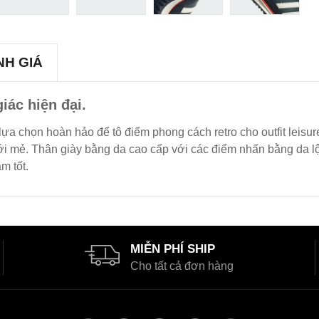
NH GIÁ
iác hiện đại.
 lựa chọn hoàn hảo để tô điểm phong cách retro cho outfit leis
ới mẻ. Thân giày bằng da cao cấp với các điểm nhấn bằng da lộ
m tốt.
MIỄN PHÍ SHIP
Cho tất cả đơn hàng