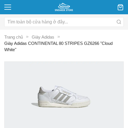
Trang chủ
Giày Adidas
Giày Adidas CONTINENTAL 80 STRIPES GZ6266 "Cloud
White"
Chuyển
C
đến
đ
phần
p
đầu
đ
của
c
thư
th
viện
vi
hình
hì
ảnh
ả