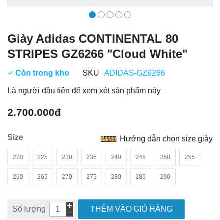
Giày Adidas CONTINENTAL 80
STRIPES GZ6266 "Cloud White"
Còn trong kho
SKU
ADIDAS-GZ6266
Là người đầu tiên để xem xét sản phẩm này
2.700.000đ
Size
Hướng dẫn chọn size giày
220
225
230
235
240
245
250
255
260
265
270
275
280
285
290
Số lượng
THÊM VÀO GIỎ HÀNG