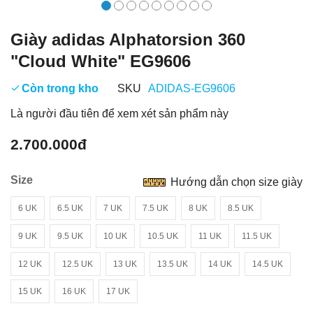
Giày adidas Alphatorsion 360
"Cloud White" EG9606
Còn trong kho
SKU
ADIDAS-EG9606
Là người đầu tiên để xem xét sản phẩm này
2.700.000đ
Size
Hướng dẫn chọn size giày
6 UK
6.5 UK
7 UK
7.5 UK
8 UK
8.5 UK
9 UK
9.5 UK
10 UK
10.5 UK
11 UK
11.5 UK
12 UK
12.5 UK
13 UK
13.5 UK
14 UK
14.5 UK
15 UK
16 UK
17 UK