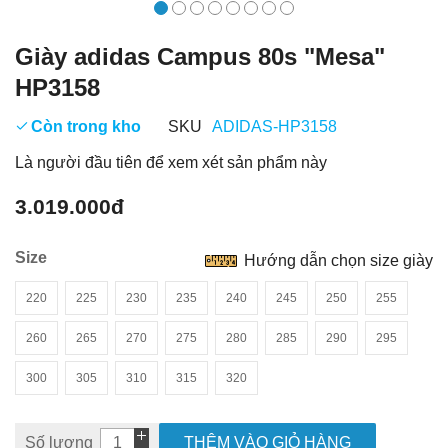
Giày adidas Campus 80s "Mesa"
HP3158
Còn trong kho
SKU
ADIDAS-HP3158
Là người đầu tiên để xem xét sản phẩm này
3.019.000đ
Size
Hướng dẫn chọn size giày
220
225
230
235
240
245
250
255
260
265
270
275
280
285
290
295
300
305
310
315
320
Số lượng
THÊM VÀO GIỎ HÀNG