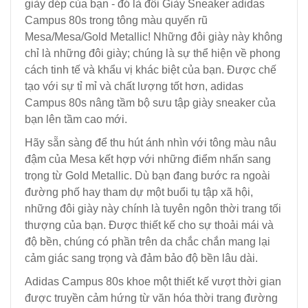
giày dép của bạn - đó là đôi Giày Sneaker adidas
Campus 80s trong tông màu quyến rũ
Mesa/Mesa/Gold Metallic! Những đôi giày này không
chỉ là những đôi giày; chúng là sự thể hiện về phong
cách tinh tế và khẩu vị khác biệt của bạn. Được chế
tạo với sự tỉ mỉ và chất lượng tốt hơn, adidas
Campus 80s nâng tầm bộ sưu tập giày sneaker của
bạn lên tầm cao mới.
Hãy sẵn sàng để thu hút ánh nhìn với tông màu nâu
đậm của Mesa kết hợp với những điểm nhấn sang
trọng từ Gold Metallic. Dù bạn đang bước ra ngoài
đường phố hay tham dự một buổi tụ tập xã hội,
những đôi giày này chính là tuyên ngôn thời trang tối
thượng của bạn. Được thiết kế cho sự thoải mái và
độ bền, chúng có phần trên da chắc chắn mang lại
cảm giác sang trọng và đảm bảo độ bền lâu dài.
Adidas Campus 80s khoe một thiết kế vượt thời gian
được truyền cảm hứng từ văn hóa thời trang đường