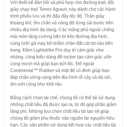
Với thiết kế đàn hồi và phù hợp cho đường trail, đôi
giày chạy trail Terrex Agravic này dành cho các hành
trình phiêu lưu và thi đấu đầy tốc độ. Thân giày
thoáng khí, ôm chân và nâng đỡ từng sải bước trên
nhiều địa hình đa dạng. Các mảng phủ ngoài chống
mài mòn tăng cường bền bỉ trên đường địa hình,
cùng lưỡi gà may bít nhằm chặn đất cát lọt vào bên
trong. Đệm Lightstrike Pro duy trì cảm giác nhẹ
nhàng, cùng kiểu dáng đế rocker tạo cảm giác uốn
cong mượt mà giúp bạn bứt tốc. Đế ngoài
Continental™ Rubber và mặt đế có đinh giúp bạn
đáp chân vững vàng trên địa hình rễ cây và đá sỏi,
ẩm ướt cũng như khô ráo.
Bằng cách chọn tái chế, chúng tôi có thể tái sử dụng
những chất liệu đã được tạo ra, từ đó góp phần giảm
lãng phí. Những lựa chọn chất liệu tái tạo sẽ giúp
chúng tôi giảm phụ thuộc vào nguồn tài nguyên hữu
hạn. Các sản phẩm sử dụng kết hợp các chất liệu tái