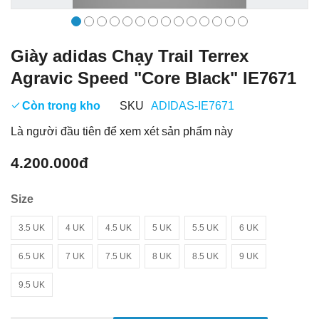
Giày adidas Chạy Trail Terrex
Agravic Speed "Core Black" IE7671
Còn trong kho
SKU
ADIDAS-IE7671
Là người đầu tiên để xem xét sản phẩm này
4.200.000đ
Size
3.5 UK
4 UK
4.5 UK
5 UK
5.5 UK
6 UK
6.5 UK
7 UK
7.5 UK
8 UK
8.5 UK
9 UK
9.5 UK