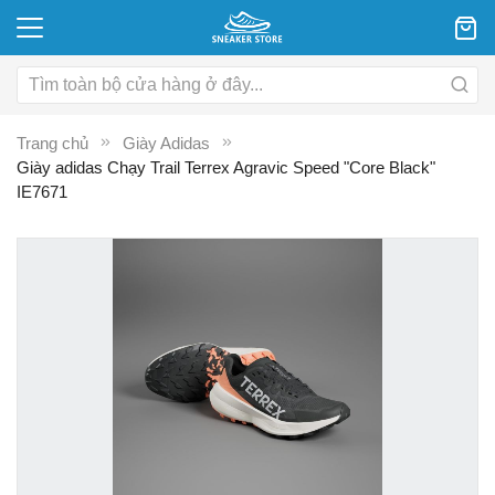
Trang chủ
Giày Adidas
Giày adidas Chạy Trail Terrex Agravic Speed "Core Black"
IE7671
Chuyển
C
đến
đ
phần
p
đầu
đ
của
c
thư
th
viện
vi
hình
hì
ảnh
ả