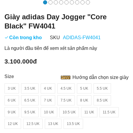
Giày adidas Day Jogger "Core
Black" FW4041
Còn trong kho
SKU
ADIDAS-FW4041
Là người đầu tiên để xem xét sản phẩm này
3.100.000đ
Size
Hướng dẫn chọn size giày
3 UK
3.5 UK
4 UK
4.5 UK
5 UK
5.5 UK
6 UK
6.5 UK
7 UK
7.5 UK
8 UK
8.5 UK
9 UK
9.5 UK
10 UK
10.5 UK
11 UK
11.5 UK
12 UK
12.5 UK
13 UK
13.5 UK