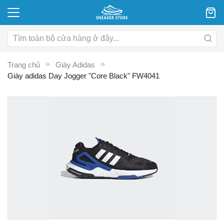
Trang chủ
Giày Adidas
Giày adidas Day Jogger "Core Black" FW4041
Chuyển
C
đến
đ
phần
p
đầu
đ
của
c
thư
th
viện
vi
hình
hì
ảnh
ả