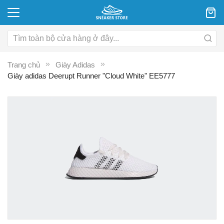
Trang chủ
Giày Adidas
Giày adidas Deerupt Runner "Cloud White" EE5777
Chuyển
C
đến
đ
phần
p
đầu
đ
của
c
thư
th
viện
vi
hình
hì
ảnh
ả