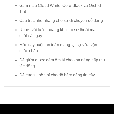
Gam màu Cloud White, Core Black và Orchid
Tint
Cấu trúc nhẹ nhàng cho sự di chuyển dễ dàng
Upper vải lưới thoáng khí cho sự thoải mái
suốt cả ngày
Móc dây buộc an toàn mang lại sự vừa vặn
chắc chắn
Đế giữa được đệm êm ái cho khả năng hấp thụ
tác động
Đế cao su bền bỉ cho độ bám đáng tin cậy