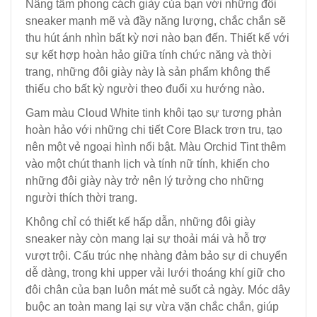
Nâng tầm phong cách giày của bạn với những đôi
sneaker mạnh mẽ và đầy năng lượng, chắc chắn sẽ
thu hút ánh nhìn bất kỳ nơi nào bạn đến. Thiết kế với
sự kết hợp hoàn hảo giữa tính chức năng và thời
trang, những đôi giày này là sản phẩm không thể
thiếu cho bất kỳ người theo đuổi xu hướng nào.
Gam màu Cloud White tinh khôi tạo sự tương phản
hoàn hảo với những chi tiết Core Black trơn tru, tạo
nên một vẻ ngoại hình nổi bật. Màu Orchid Tint thêm
vào một chút thanh lịch và tính nữ tính, khiến cho
những đôi giày này trở nên lý tưởng cho những
người thích thời trang.
Không chỉ có thiết kế hấp dẫn, những đôi giày
sneaker này còn mang lại sự thoải mái và hỗ trợ
vượt trội. Cấu trúc nhẹ nhàng đảm bảo sự di chuyển
dễ dàng, trong khi upper vải lưới thoáng khí giữ cho
đôi chân của bạn luôn mát mẻ suốt cả ngày. Móc dây
buộc an toàn mang lại sự vừa vặn chắc chắn, giúp