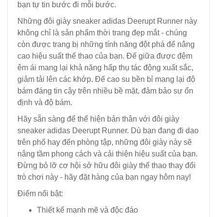
bạn tự tin bước đi mỗi bước.
Những đôi giày sneaker adidas Deerupt Runner này
không chỉ là sản phẩm thời trang đẹp mắt - chúng
còn được trang bị những tính năng đột phá để nâng
cao hiệu suất thể thao của bạn. Đế giữa được đệm
êm ái mang lại khả năng hấp thụ tác động xuất sắc,
giảm tải lên các khớp. Đế cao su bền bỉ mang lại độ
bám đáng tin cậy trên nhiều bề mặt, đảm bảo sự ổn
định và độ bám.
Hãy sẵn sàng để thể hiện bản thân với đôi giày
sneaker adidas Deerupt Runner. Dù bạn đang đi dạo
trên phố hay đến phòng tập, những đôi giày này sẽ
nâng tầm phong cách và cải thiện hiệu suất của bạn.
Đừng bỏ lỡ cơ hội sở hữu đôi giày thể thao thay đổi
trò chơi này - hãy đặt hàng của bạn ngay hôm nay!
Điểm nổi bật:
Thiết kế mạnh mẽ và độc đáo