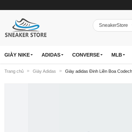
GIÀY NIKE
ADIDAS
CONVERSE
MLB
Trang chủ
Giày Adidas
Giày adidas Đinh Liền Boa Codech
Chuyển
đến
phần
đầu
của
thư
viện