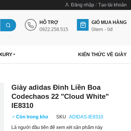
Đăng nhập
Tạo tài khoản
HỖ TRỢ
GIỎ MUA HÀNG
0922.258.515
0
item
0đ
UXURY
KIẾN THỨC VỀ GIÀY
Chuyển
Giày adidas Đinh Liền Boa
đến
Codechaos 22 "Cloud White"
phần
IE8310
đầu
của
Còn trong kho
SKU
ADIDAS-IE8310
thư
Là người đầu tiên để xem xét sản phẩm này
viện