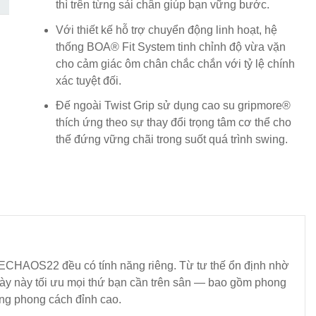
thì trên từng sải chân giúp bạn vững bước.
Với thiết kế hỗ trợ chuyển động linh hoạt, hệ
thống BOA® Fit System tinh chỉnh độ vừa vặn
cho cảm giác ôm chân chắc chắn với tỷ lệ chính
xác tuyệt đối.
Đế ngoài Twist Grip sử dụng cao su gripmore®
thích ứng theo sự thay đổi trọng tâm cơ thể cho
thế đứng vững chãi trong suốt quá trình swing.
ODECHAOS22 đều có tính năng riêng. Từ tư thế ổn định nhờ
iày này tối ưu mọi thứ bạn cần trên sân — bao gồm phong
ùng phong cách đỉnh cao.