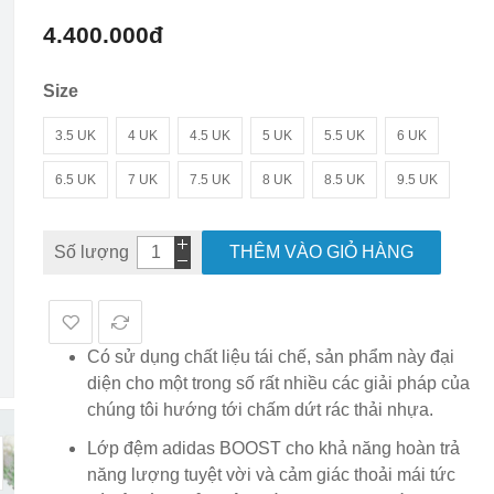
hình
4.400.000đ
ảnh
Size
3.5 UK
4 UK
4.5 UK
5 UK
5.5 UK
6 UK
6.5 UK
7 UK
7.5 UK
8 UK
8.5 UK
9.5 UK
Số lượng
THÊM VÀO GIỎ HÀNG
Có sử dụng chất liệu tái chế, sản phẩm này đại
diện cho một trong số rất nhiều các giải pháp của
chúng tôi hướng tới chấm dứt rác thải nhựa.
Lớp đệm adidas BOOST cho khả năng hoàn trả
năng lượng tuyệt vời và cảm giác thoải mái tức