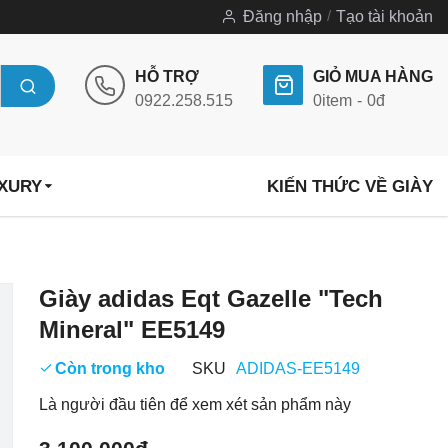
Đăng nhập
Tạo tài khoản
HỖ TRỢ
GIỎ MUA HÀNG
0922.258.515
0
item
0đ
UXURY
KIẾN THỨC VỀ GIÀY
Chuyển
Giày adidas Eqt Gazelle "Tech
đến
Mineral" EE5149
phần
đầu
Còn trong kho
SKU
ADIDAS-EE5149
của
Là người đầu tiên để xem xét sản phẩm này
thư
viện