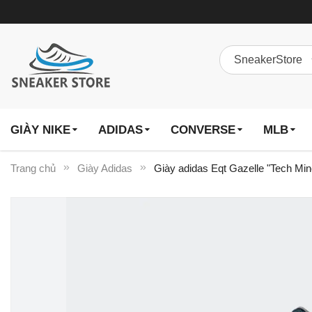
GIÀY NIKE
ADIDAS
CONVERSE
MLB
Trang chủ
Giày Adidas
Giày adidas Eqt Gazelle "Tech Mi
Chuyển
đến
phần
đầu
của
thư
viện