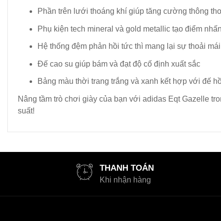
Phần trên lưới thoáng khí giúp tăng cường thông th
Phụ kiện tech mineral và gold metallic tạo điểm nhấ
Hệ thống đệm phản hồi tức thì mang lại sự thoải mái 
Đế cao su giúp bám và đạt độ cố định xuất sắc
Bảng màu thời trang trắng và xanh kết hợp với đế hồ
Nâng tầm trò chơi giày của bạn với adidas Eqt Gazelle tr
suất!
THANH TOÁN
Khi nhận hàng