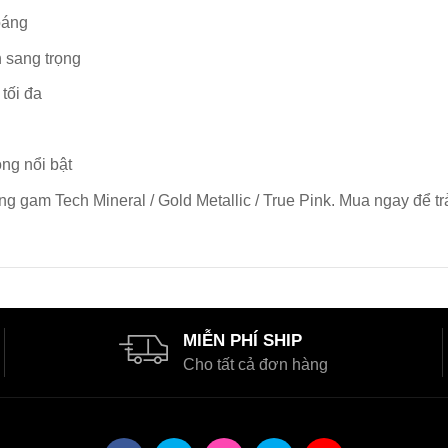
oáng
n sang trọng
tối đa
ng nổi bật
ong gam Tech Mineral / Gold Metallic / True Pink. Mua ngay để 
MIỄN PHÍ SHIP
Cho tất cả đơn hàng