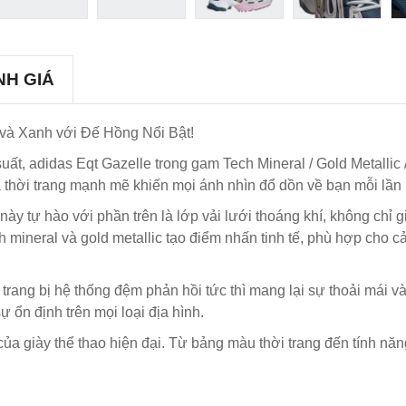
NH GIÁ
 và Xanh với Đế Hồng Nổi Bật!
ất, adidas Eqt Gazelle trong gam Tech Mineral / Gold Metallic 
à thời trang mạnh mẽ khiến mọi ánh nhìn đổ dồn về bạn mỗi lần 
r này tự hào với phần trên là lớp vải lưới thoáng khí, không chỉ
tech mineral và gold metallic tạo điểm nhấn tinh tế, phù hợp ch
trang bị hệ thống đệm phản hồi tức thì mang lại sự thoải mái và
 ổn định trên mọi loại địa hình.
 của giày thể thao hiện đại. Từ bảng màu thời trang đến tính n