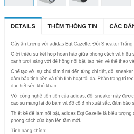
DETAILS
THÊM THÔNG TIN
CÁC ĐÁ
Gây ấn tượng với adidas Eqt Gazelle: Đôi Sneaker Trắng
Giới thiệu sự kết hợp hoàn hảo giữa phong cách và hiệu su
xanh tươi sáng với đế hồng nổi bật, tạo nên vẻ thể thao v
Chế tạo với sự chú tâm tỉ mỉ đến từng chi tiết, đôi sneake
đảm bảo tính bền và tính linh hoạt tối đa. Phần trang trí 
dục hết sức khó khăn.
Với công nghệ tiên tiến của adidas, đôi sneaker này được 
cao su mang lại độ bám và độ cố định xuất sắc, đảm bảo sự
Thiết kế để làm nổi bật, adidas Eqt Gazelle là biểu tượng
phong cách của bạn lên tầm mới.
Tính năng chính: