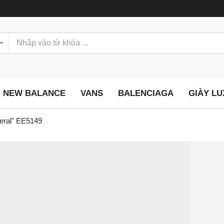
NEW BALANCE
VANS
BALENCIAGA
GIÀY L
neral" EE5149