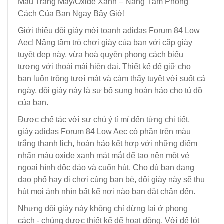
Màu Trắng Mây/Oxide Xanh – Nâng Tầm Phong
Cách Của Bạn Ngay Bây Giờ!
Giới thiệu đôi giày mới toanh adidas Forum 84 Low
Aec! Nâng tầm trò chơi giày của bạn với cặp giày
tuyệt đẹp này, vừa hoà quyện phong cách biểu
tượng với thoải mái hiện đại. Thiết kế để giữ cho
bạn luôn trông tươi mát và cảm thấy tuyệt vời suốt cả
ngày, đôi giày này là sự bổ sung hoàn hảo cho tủ đồ
của bạn.
Được chế tác với sự chú ý tỉ mỉ đến từng chi tiết,
giày adidas Forum 84 Low Aec có phần trên màu
trắng thanh lịch, hoàn hảo kết hợp với những điểm
nhấn màu oxide xanh mát mắt để tạo nên một vẻ
ngoại hình độc đáo và cuốn hút. Cho dù bạn đang
dạo phố hay đi chơi cùng bạn bè, đôi giày này sẽ thu
hút mọi ánh nhìn bất kể nơi nào bạn đặt chân đến.
Nhưng đôi giày này không chỉ dừng lại ở phong
cách - chúng được thiết kế để hoạt động. Với đế lót