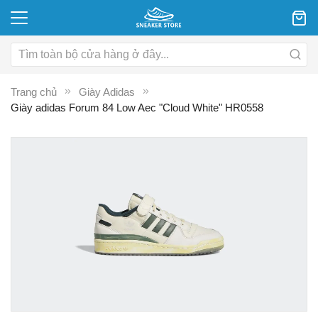
Trang chủ
Giày Adidas
Giày adidas Forum 84 Low Aec "Cloud White" HR0558
Chuyển
C
đến
đ
phần
p
đầu
đ
của
c
thư
th
viện
vi
hình
hì
ảnh
ả