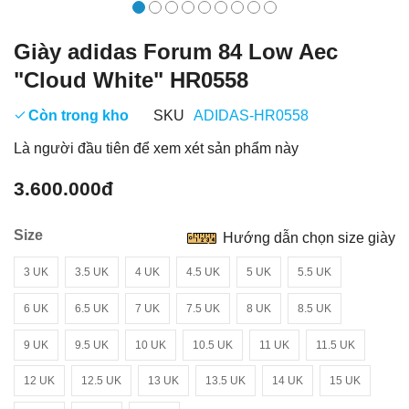
Giày adidas Forum 84 Low Aec
"Cloud White" HR0558
Còn trong kho
SKU
ADIDAS-HR0558
Là người đầu tiên để xem xét sản phẩm này
3.600.000đ
Size
Hướng dẫn chọn size giày
3 UK
3.5 UK
4 UK
4.5 UK
5 UK
5.5 UK
6 UK
6.5 UK
7 UK
7.5 UK
8 UK
8.5 UK
9 UK
9.5 UK
10 UK
10.5 UK
11 UK
11.5 UK
12 UK
12.5 UK
13 UK
13.5 UK
14 UK
15 UK