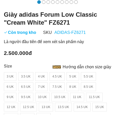
Giày adidas Forum Low Classic
"Cream White" FZ6271
Còn trong kho
SKU
ADIDAS-FZ6271
Là người đầu tiên để xem xét sản phẩm này
2.500.000đ
Size
Hướng dẫn chọn size giày
3 UK
3.5 UK
4 UK
4.5 UK
5 UK
5.5 UK
6 UK
6.5 UK
7 UK
7.5 UK
8 UK
8.5 UK
9 UK
9.5 UK
10 UK
10.5 UK
11 UK
11.5 UK
12 UK
12.5 UK
13 UK
13.5 UK
14.5 UK
15 UK