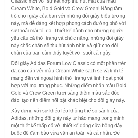
Classic mới với sự kết hợp thu hút mắt của màu
Cream White, Bold Gold và Crew Green! Nâng tầm
trò chơi giày của bạn với những đôi giày biểu tượng
này, mà dễ dàng kết hợp phong cách đường phố với
sự thoải mái tối đa. Thiết kế dành cho những người
yêu cầu cả thời trang và chức năng, những đôi giày
này chắc chắn sẽ thu hút ánh nhìn và giữ cho đôi
chân của bạn cảm thấy tuyệt vời suốt cả ngày.
Đôi giày Adidas Forum Low Classic có một phần trên
da cao cấp với màu Cream White sạch sẽ và tinh tế,
mang đến vẻ ngoại hình thời trang và linh hoạt phối
hợp với mọi trang phục. Những điểm nhấn màu Bold
Gold và Crew Green tươi sáng thêm màu sắc độc
đáo, tạo nên điểm nổi bật khác biệt cho đôi giày này.
Xây dựng với sự khéo léo không thể so sánh của
Adidas, những đôi giày này tự hào mang trong mình
một thiết kế thấp cổ với thiết kế đóng cửa bằng dây
buộc để đảm bảo vừa vặn an toàn và cá nhân. Đế