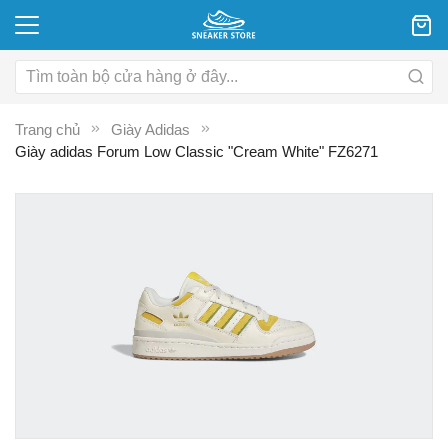
Trang chủ
Giày Adidas
Giày adidas Forum Low Classic "Cream White" FZ6271
Chuyển
C
đến
đ
phần
p
đầu
đ
của
c
thư
th
viện
vi
hình
hì
ảnh
ả