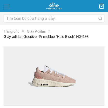
Trang chủ
Giày Adidas
Giày adidas Geodiver Primeblue "Halo Blush" H04193
Chuyển
C
đến
đ
phần
p
đầu
đ
của
c
thư
th
viện
vi
hình
hì
ảnh
ả