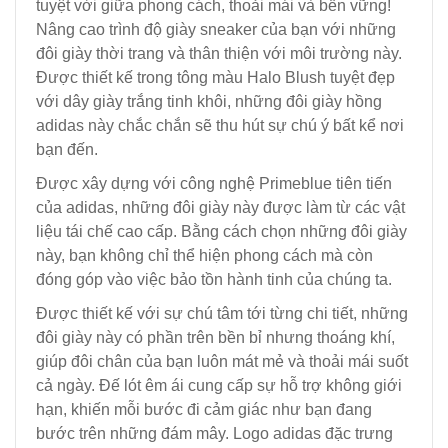
tuyệt vời giữa phong cách, thoải mái và bền vững!
Nâng cao trình độ giày sneaker của bạn với những
đôi giày thời trang và thân thiện với môi trường này.
Được thiết kế trong tông màu Halo Blush tuyệt đẹp
với dây giày trắng tinh khôi, những đôi giày hồng
adidas này chắc chắn sẽ thu hút sự chú ý bất kể nơi
bạn đến.
Được xây dựng với công nghệ Primeblue tiên tiến
của adidas, những đôi giày này được làm từ các vật
liệu tái chế cao cấp. Bằng cách chọn những đôi giày
này, bạn không chỉ thể hiện phong cách mà còn
đóng góp vào việc bảo tồn hành tinh của chúng ta.
Được thiết kế với sự chú tâm tới từng chi tiết, những
đôi giày này có phần trên bền bỉ nhưng thoáng khí,
giúp đôi chân của bạn luôn mát mẻ và thoải mái suốt
cả ngày. Đế lót êm ái cung cấp sự hỗ trợ không giới
hạn, khiến mỗi bước đi cảm giác như bạn đang
bước trên những đám mây. Logo adidas đặc trưng