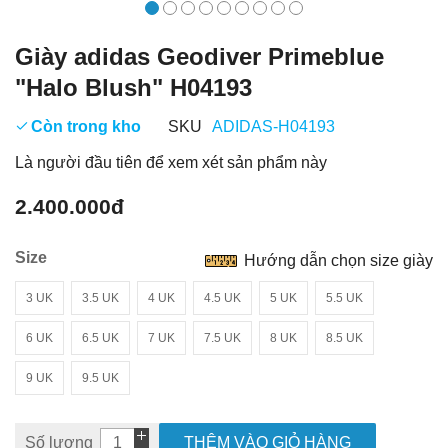
Giày adidas Geodiver Primeblue
"Halo Blush" H04193
Còn trong kho
SKU
ADIDAS-H04193
Là người đầu tiên để xem xét sản phẩm này
2.400.000đ
Size
Hướng dẫn chọn size giày
3 UK
3.5 UK
4 UK
4.5 UK
5 UK
5.5 UK
6 UK
6.5 UK
7 UK
7.5 UK
8 UK
8.5 UK
9 UK
9.5 UK
Số lượng
THÊM VÀO GIỎ HÀNG