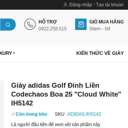
Đăng nhập
Tạo tài khoản
HỖ TRỢ
GIỎ MUA HÀNG
0922.258.515
0
item
0đ
UXURY
KIẾN THỨC VỀ GIÀY
Chuyển
Giày adidas Golf Đinh Liền
đến
Codechaos Boa 25 "Cloud White"
phần
IH5142
đầu
của
Còn trong kho
SKU
ADIDAS-IH5142
thư
Là người đầu tiên để xem xét sản phẩm này
viện