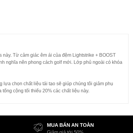
as này. Từ cảm giác êm ái của đệm Lightstrike + BOOST
định nghĩa nên phong cách golf mới. Lớp phủ ngoài có khóa
 lựa chọn chất liệu tái tạo sẽ giúp chúng tôi giảm phụ
tổng cộng tối thiểu 20% các chất liệu này.
MUA BÁN AN TOÀN
Giảm giá tới 50%