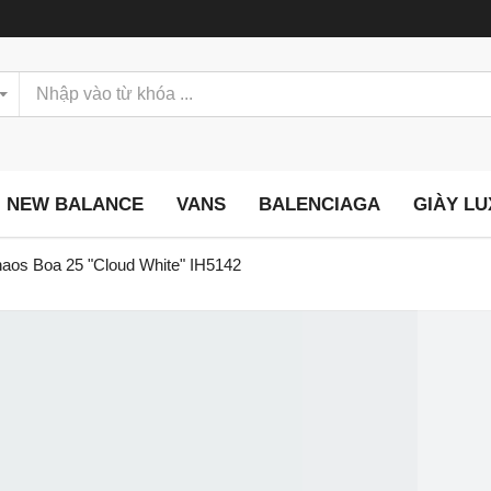
NEW BALANCE
VANS
BALENCIAGA
GIÀY L
haos Boa 25 "Cloud White" IH5142