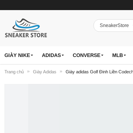
GIÀY NIKE
ADIDAS
CONVERSE
MLB
Trang chủ
Giày Adidas
Giày adidas Golf Đinh Liền Codec
Chuyển
đến
phần
đầu
của
thư
viện