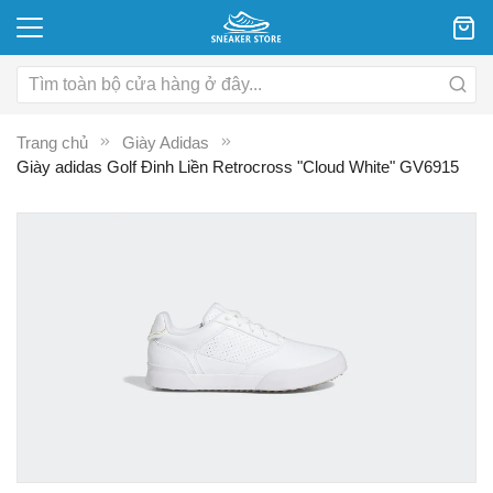
Trang chủ
Giày Adidas
Giày adidas Golf Đinh Liền Retrocross "Cloud White" GV6915
Chuyển
C
đến
đ
phần
p
đầu
đ
của
c
thư
th
viện
vi
hình
hì
ảnh
ả