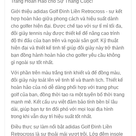
Trắng Hoàn Hảo cho Sự Thắng Cuộc!
Giới thiệu adidas Golf Đinh Liền Retrocross - sự kết
hợp hoàn hảo giữa phong cách và hiệu suất dành
cho golfer hiện đại. Được chế tạo với sự tỉ mỉ tối đa,
đôi giày tennis này được thiết kế để nâng cao trình
độ thi đấu của bạn trên và ngoài sân golf. Kỹ thuật
hiện đại và thiết kế tinh tế giúp đôi giày này trở thành
bạn đồng hành hoàn hảo cho golfer yêu cầu không
gì ngoài sự tốt nhất.
Với phần trên màu trắng tinh khiết và đế đồng màu,
đôi giày này toát lên vẻ tinh tế và thanh lịch. Thiết kế
hoàn hảo của nó dễ dàng phối hợp với trang phục
golf của bạn, đồng thời tạo ra một tuyên bố thời trang
mạnh mẽ. Kết cấu ưu việt đảm bảo tính bền bỉ lâu
dài, giúp bạn tự tin đối phó với mọi loại địa hình
trong khi vẫn duy trì hiệu suất tốt nhất.
Điều thực sự làm nổi bật adidas Golf Đinh Liền
Retrocross là sự thoải mái vượt trội. Lớp đệm insole