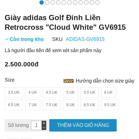
Giày adidas Golf Đinh Liền
Retrocross "Cloud White" GV6915
Còn trong kho
SKU
ADIDAS-GV6915
Là người đầu tiên để xem xét sản phẩm này
2.500.000đ
Size
Hướng dẫn chọn size giày
3.5 UK
4 UK
4.5 UK
5 UK
5.5 UK
6 UK
6.5 UK
7 UK
7.5 UK
8 UK
8.5 UK
9.5 UK
Số lượng
THÊM VÀO GIỎ HÀNG