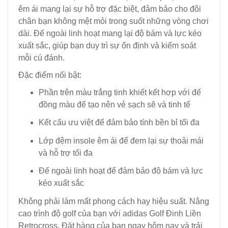
êm ái mang lại sự hỗ trợ đặc biệt, đảm bảo cho đôi
chân bạn không mệt mỏi trong suốt những vòng chơi
dài. Đế ngoài linh hoạt mang lại độ bám và lực kéo
xuất sắc, giúp bạn duy trì sự ổn định và kiểm soát
mỗi cú đánh.
Đặc điểm nổi bật:
Phần trên màu trắng tinh khiết kết hợp với đế
đồng màu để tạo nên vẻ sạch sẽ và tinh tế
Kết cấu ưu việt để đảm bảo tính bền bỉ tối đa
Lớp đệm insole êm ái để đem lại sự thoải mái
và hỗ trợ tối đa
Đế ngoài linh hoạt để đảm bảo độ bám và lực
kéo xuất sắc
Không phải làm mất phong cách hay hiệu suất. Nâng
cao trình độ golf của bạn với adidas Golf Đinh Liền
Retrocross. Đặt hàng của bạn ngay hôm nay và trải