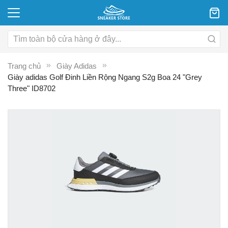
Trang chủ
Giày Adidas
Giày adidas Golf Đinh Liền Rộng Ngang S2g Boa 24 "Grey
Three" ID8702
Chuyển
C
đến
đ
phần
p
đầu
đ
của
c
thư
th
viện
vi
hình
hì
ảnh
ả