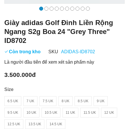
Giày adidas Golf Đinh Liền Rộng
Ngang S2g Boa 24 "Grey Three"
ID8702
Còn trong kho
SKU
ADIDAS-ID8702
Là người đầu tiên để xem xét sản phẩm này
3.500.000đ
Size
6.5 UK
7 UK
7.5 UK
8 UK
8.5 UK
9 UK
9.5 UK
10 UK
10.5 UK
11 UK
11.5 UK
12 UK
12.5 UK
13.5 UK
14.5 UK