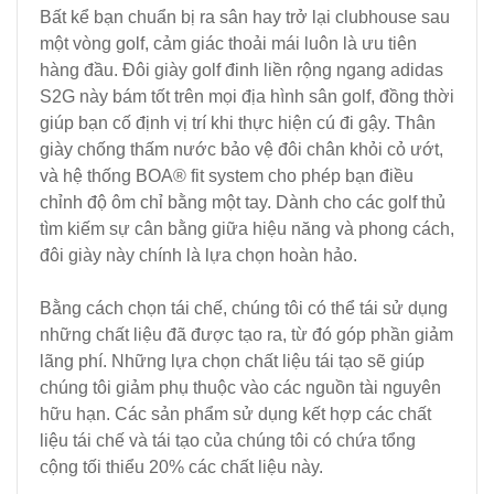
Bất kể bạn chuẩn bị ra sân hay trở lại clubhouse sau
một vòng golf, cảm giác thoải mái luôn là ưu tiên
hàng đầu. Đôi giày golf đinh liền rộng ngang adidas
S2G này bám tốt trên mọi địa hình sân golf, đồng thời
giúp bạn cố định vị trí khi thực hiện cú đi gậy. Thân
giày chống thấm nước bảo vệ đôi chân khỏi cỏ ướt,
và hệ thống BOA® fit system cho phép bạn điều
chỉnh độ ôm chỉ bằng một tay. Dành cho các golf thủ
tìm kiếm sự cân bằng giữa hiệu năng và phong cách,
đôi giày này chính là lựa chọn hoàn hảo.
Bằng cách chọn tái chế, chúng tôi có thể tái sử dụng
những chất liệu đã được tạo ra, từ đó góp phần giảm
lãng phí. Những lựa chọn chất liệu tái tạo sẽ giúp
chúng tôi giảm phụ thuộc vào các nguồn tài nguyên
hữu hạn. Các sản phẩm sử dụng kết hợp các chất
liệu tái chế và tái tạo của chúng tôi có chứa tổng
cộng tối thiểu 20% các chất liệu này.