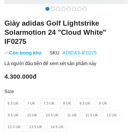
Giày adidas Golf Lightstrike
Solarmotion 24 "Cloud White"
IF0275
Còn trong kho
SKU
ADIDAS-IF0275
Là người đầu tiên để xem xét sản phẩm này
4.300.000đ
Size
6.5 UK
7 UK
7.5 UK
8 UK
8.5 UK
9 UK
9.5 UK
10 UK
10.5 UK
11 UK
11.5 UK
12 UK
12.5 UK
13.5 UK
14.5 UK