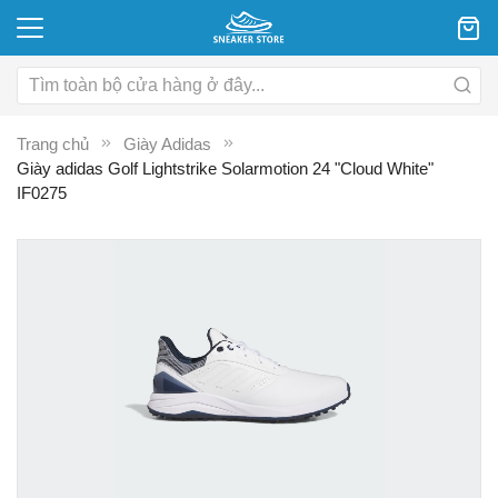
Trang chủ
Giày Adidas
Giày adidas Golf Lightstrike Solarmotion 24 "Cloud White"
IF0275
Chuyển
C
đến
đ
phần
p
đầu
đ
của
c
thư
th
viện
vi
hình
hì
ảnh
ả