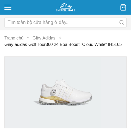
Trang chủ
Giày Adidas
Giày adidas Golf Tour360 24 Boa Boost "Cloud White" IH5165
Chuyển
C
đến
đ
phần
p
đầu
đ
của
c
thư
th
viện
vi
hình
hì
ảnh
ả