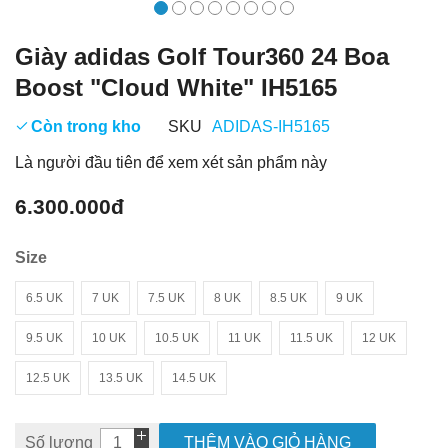
Giày adidas Golf Tour360 24 Boa
Boost "Cloud White" IH5165
Còn trong kho
SKU
ADIDAS-IH5165
Là người đầu tiên để xem xét sản phẩm này
6.300.000đ
Size
6.5 UK
7 UK
7.5 UK
8 UK
8.5 UK
9 UK
9.5 UK
10 UK
10.5 UK
11 UK
11.5 UK
12 UK
12.5 UK
13.5 UK
14.5 UK
Số lượng
THÊM VÀO GIỎ HÀNG