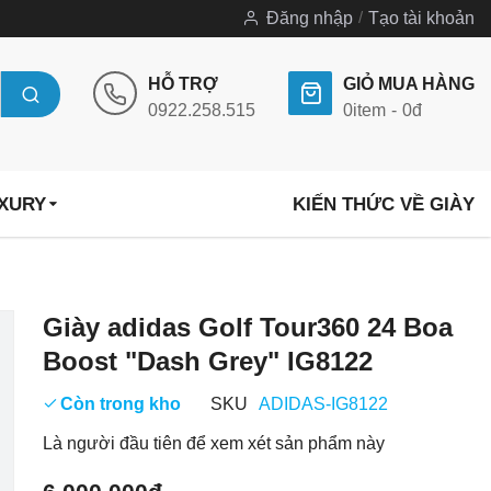
Đăng nhập
Tạo tài khoản
HỖ TRỢ
GIỎ MUA HÀNG
0922.258.515
0
item
0đ
UXURY
KIẾN THỨC VỀ GIÀY
Chuyển
Giày adidas Golf Tour360 24 Boa
đến
Boost "Dash Grey" IG8122
phần
đầu
Còn trong kho
SKU
ADIDAS-IG8122
của
Là người đầu tiên để xem xét sản phẩm này
thư
viện