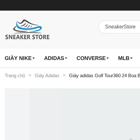
GIÀY NIKE
ADIDAS
CONVERSE
MLB
Trang chủ
Giày Adidas
Giày adidas Golf Tour360 24 Boa 
Chuyển
đến
phần
đầu
của
thư
viện