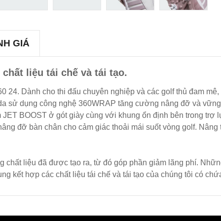
NH GIÁ
hất liệu tái chế và tái tạo.
60 24. Dành cho thi đấu chuyên nghiệp và các golf thủ đam mê,
g da sử dụng công nghệ 360WRAP tăng cường nâng đỡ và vững 
m JET BOOST ở gót giày cùng với khung ổn định bên trong trợ 
ng đỡ bàn chân cho cảm giác thoải mái suốt vòng golf. Nâng tầm
g chất liệu đã được tạo ra, từ đó góp phần giảm lãng phí. Những
kết hợp các chất liệu tái chế và tái tạo của chúng tôi có chứa 