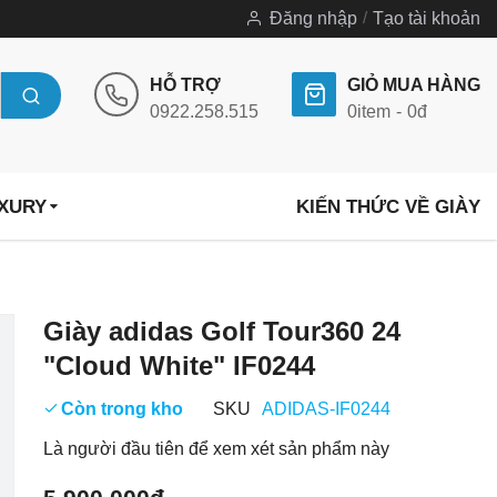
Đăng nhập
Tạo tài khoản
HỖ TRỢ
GIỎ MUA HÀNG
0922.258.515
0
item
0đ
UXURY
KIẾN THỨC VỀ GIÀY
Chuyển
Giày adidas Golf Tour360 24
đến
"Cloud White" IF0244
phần
đầu
Còn trong kho
SKU
ADIDAS-IF0244
của
Là người đầu tiên để xem xét sản phẩm này
thư
viện