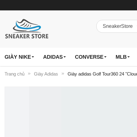
GIÀY NIKE
ADIDAS
CONVERSE
MLB
Trang chủ
Giày Adidas
Giày adidas Golf Tour360 24 "Clou
Chuyển
đến
phần
đầu
của
thư
viện