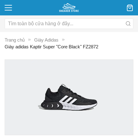
Trang chủ
Giày Adidas
Giày adidas Kaptir Super "Core Black" FZ2872
Chuyển
C
đến
đ
phần
p
đầu
đ
của
c
thư
th
viện
vi
hình
hì
ảnh
ả