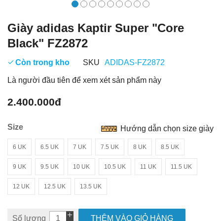
Giày adidas Kaptir Super "Core
Black" FZ2872
Còn trong kho
SKU
ADIDAS-FZ2872
Là người đầu tiên để xem xét sản phẩm này
2.400.000đ
Size
Hướng dẫn chọn size giày
6 UK
6.5 UK
7 UK
7.5 UK
8 UK
8.5 UK
9 UK
9.5 UK
10 UK
10.5 UK
11 UK
11.5 UK
12 UK
12.5 UK
13.5 UK
Số lượng
THÊM VÀO GIỎ HÀNG