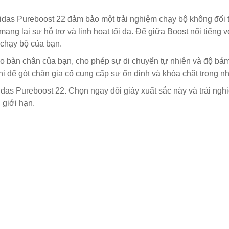
didas Pureboost 22 đảm bảo một trải nghiệm chạy bộ không đối 
ang lại sự hỗ trợ và linh hoạt tối đa. Đế giữa Boost nổi tiếng
 chạy bộ của bạn.
 bàn chân của bạn, cho phép sự di chuyển tự nhiên và độ bám x
khi đế gót chân gia cố cung cấp sự ổn định và khóa chặt trong
das Pureboost 22. Chọn ngay đôi giày xuất sắc này và trải ngh
 giới hạn.