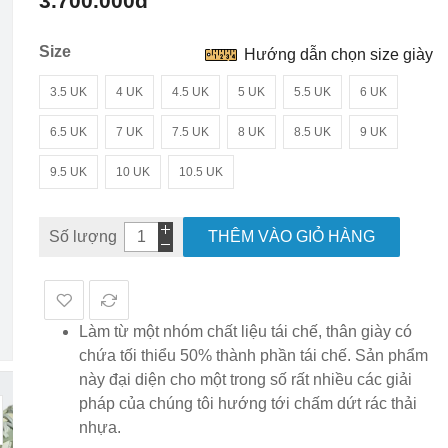
3.700.000đ
hình
ảnh
Size
Hướng dẫn chọn size giày
3.5 UK
4 UK
4.5 UK
5 UK
5.5 UK
6 UK
6.5 UK
7 UK
7.5 UK
8 UK
8.5 UK
9 UK
9.5 UK
10 UK
10.5 UK
Số lượng
THÊM VÀO GIỎ HÀNG
Làm từ một nhóm chất liệu tái chế, thân giày có
chứa tối thiểu 50% thành phần tái chế. Sản phẩm
này đại diện cho một trong số rất nhiều các giải
pháp của chúng tôi hướng tới chấm dứt rác thải
nhựa.