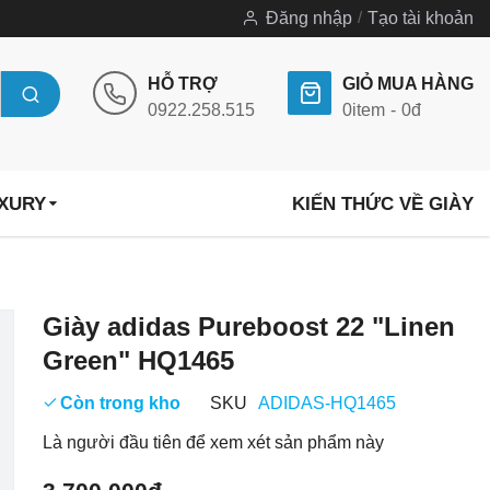
Đăng nhập
Tạo tài khoản
HỖ TRỢ
GIỎ MUA HÀNG
0922.258.515
0
item
0đ
UXURY
KIẾN THỨC VỀ GIÀY
Chuyển
Giày adidas Pureboost 22 "Linen
đến
Green" HQ1465
phần
đầu
Còn trong kho
SKU
ADIDAS-HQ1465
của
Là người đầu tiên để xem xét sản phẩm này
thư
viện