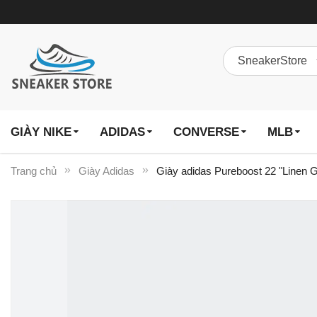
GIÀY NIKE
ADIDAS
CONVERSE
MLB
Trang chủ
Giày Adidas
Giày adidas Pureboost 22 "Linen
Chuyển
đến
phần
đầu
của
thư
viện