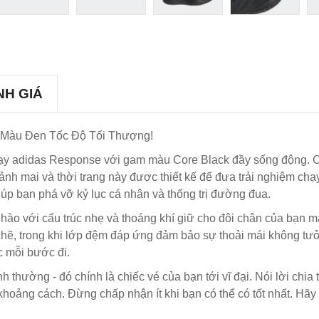
NH GIÁ
h Màu Đen Tốc Độ Tối Thượng!
chạy adidas Response với gam màu Core Black đầy sống động. 
ảnh mai và thời trang này được thiết kế để đưa trải nghiệm ch
iúp bạn phá vỡ kỷ lục cá nhân và thống trị đường đua.
tự hào với cấu trúc nhẹ và thoáng khí giữ cho đôi chân của bạn
hẽ, trong khi lớp đệm đáp ứng đảm bảo sự thoải mái không tưởn
c mỗi bước đi.
thường - đó chính là chiếc vé của bạn tới vĩ đại. Nói lời chia 
khoảng cách. Đừng chấp nhận ít khi bạn có thể có tốt nhất. Hãy