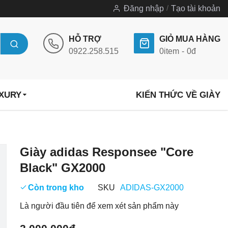
Đăng nhập
Tạo tài khoản
HỖ TRỢ
GIỎ MUA HÀNG
0922.258.515
0
item
0đ
UXURY
KIẾN THỨC VỀ GIÀY
Chuyển
Giày adidas Responsee "Core
đến
Black" GX2000
phần
đầu
Còn trong kho
SKU
ADIDAS-GX2000
của
Là người đầu tiên để xem xét sản phẩm này
thư
viện