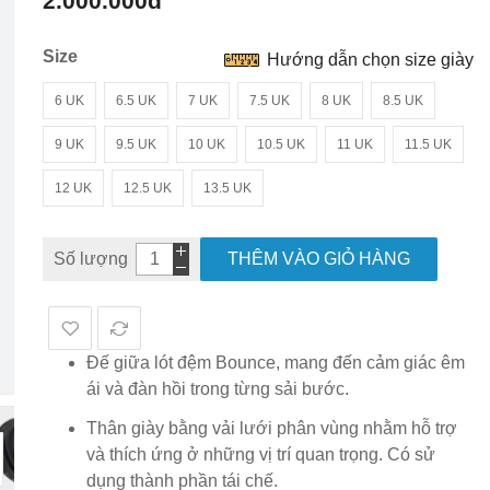
2.000.000đ
hình
ảnh
Size
Hướng dẫn chọn size giày
6 UK
6.5 UK
7 UK
7.5 UK
8 UK
8.5 UK
9 UK
9.5 UK
10 UK
10.5 UK
11 UK
11.5 UK
12 UK
12.5 UK
13.5 UK
Số lượng
THÊM VÀO GIỎ HÀNG
Đế giữa lót đệm Bounce, mang đến cảm giác êm
ái và đàn hồi trong từng sải bước.
Thân giày bằng vải lưới phân vùng nhằm hỗ trợ
và thích ứng ở những vị trí quan trọng. Có sử
dụng thành phần tái chế.