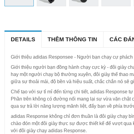
DETAILS
THÊM THÔNG TIN
CÁC ĐÁ
Giới thiệu adidas Responsee - Người bạn chạy cự phác
Giới thiệu người bạn đồng hành chạy cực kỳ - đôi giày 
hay một người chạy bộ thường xuyên, đôi giày thể thao m
giữa sự thoải mái, độ bền và hiệu suất, chắc chắn nó sẽ g
Chế tạo với sự tỉ mỉ đến từng chi tiết, adidas Response 
Phần trên không có đường nối mang lại sự vừa vặn chật c
qua sự trả lời năng lượng mãnh liệt, đẩy bạn về phía trướ
adidas Response không chỉ đơn thuần là đôi giày chạy bình 
chào đón một đôi giày thực sự được thiết kế để vượt qua 
với đôi giày chạy adidas Response.