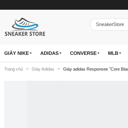
GIÀY NIKE
ADIDAS
CONVERSE
MLB
Trang chủ
Giày Adidas
Giày adidas Responsee "Core Bl
Chuyển
đến
phần
đầu
của
thư
viện