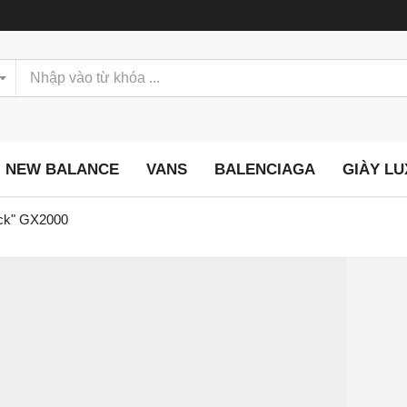
NEW BALANCE
VANS
BALENCIAGA
GIÀY L
ack" GX2000