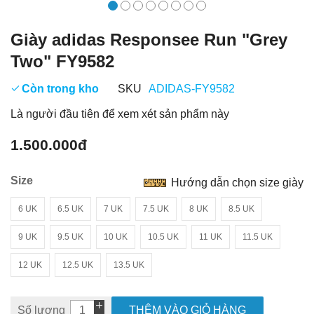
Giày adidas Responsee Run "Grey
Two" FY9582
Còn trong kho
SKU
ADIDAS-FY9582
Là người đầu tiên để xem xét sản phẩm này
1.500.000đ
Size
Hướng dẫn chọn size giày
6 UK
6.5 UK
7 UK
7.5 UK
8 UK
8.5 UK
9 UK
9.5 UK
10 UK
10.5 UK
11 UK
11.5 UK
12 UK
12.5 UK
13.5 UK
Số lượng
THÊM VÀO GIỎ HÀNG