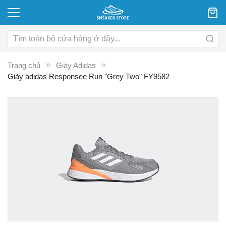
Trang chủ
Giày Adidas
Giày adidas Responsee Run "Grey Two" FY9582
Chuyển
C
đến
đ
phần
p
đầu
đ
của
c
thư
th
viện
vi
hình
hì
ảnh
ả