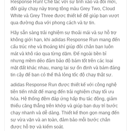
Response Run! Chế tác với sự tinh xảo và đổi mới,
đôi giày chạy này trong tông màu Grey Two, Cloud
White và Grey Three đươc thiết kế để giúp bạn vượt
qua đường đua với phong cách và tự tin.
Hãy sẵn sàng trải nghiệm sự thoải mái và sự hỗ trợ
không giới hạn, khi adidas Response Run mang đến
cấu trúc nhẹ và thoáng khí giúp đôi chân bạn luôn
mát và khô ráo qua từng dặm. Đế ngoài bền bỉ
nhưng mềm dẻo đảm bảo độ bám tốt trên các loại
mặt đất khác nhau, mang lại sự ổn định và bám đáng
tin cậy để bạn có thể thả lỏng tốc độ chạy thật sự.
adidas Response Run được thiết kế với công nghệ
tiên tiến nhất để mang đến trải nghiệm chạy tối ưu
hóa. Hệ thống đệm đáp ứng hấp thụ tác động, giảm
thiểu căng thẳng trên khớp và giúp bạn duy trì bước
chạy nhanh và dễ dàng. Thiết kế thon gọn mang đến
sự vừa vặn và an toàn, đảm bảo mỗi bước chân
được hỗ trợ và kiểm soát.