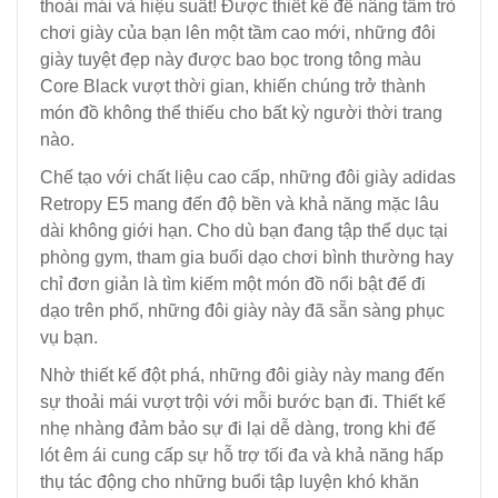
thoải mái và hiệu suất! Được thiết kế để nâng tầm trò
chơi giày của bạn lên một tầm cao mới, những đôi
giày tuyệt đẹp này được bao bọc trong tông màu
Core Black vượt thời gian, khiến chúng trở thành
món đồ không thể thiếu cho bất kỳ người thời trang
nào.
Chế tạo với chất liệu cao cấp, những đôi giày adidas
Retropy E5 mang đến độ bền và khả năng mặc lâu
dài không giới hạn. Cho dù bạn đang tập thể dục tại
phòng gym, tham gia buổi dạo chơi bình thường hay
chỉ đơn giản là tìm kiếm một món đồ nổi bật để đi
dạo trên phố, những đôi giày này đã sẵn sàng phục
vụ bạn.
Nhờ thiết kế đột phá, những đôi giày này mang đến
sự thoải mái vượt trội với mỗi bước bạn đi. Thiết kế
nhẹ nhàng đảm bảo sự đi lại dễ dàng, trong khi đế
lót êm ái cung cấp sự hỗ trợ tối đa và khả năng hấp
thụ tác động cho những buổi tập luyện khó khăn