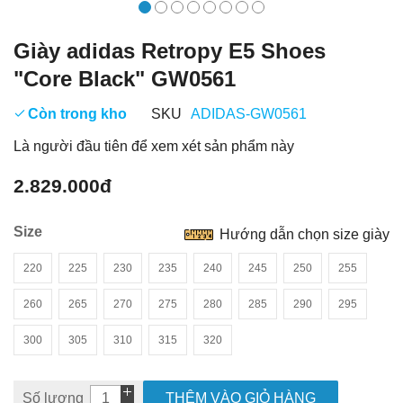
Giày adidas Retropy E5 Shoes
"Core Black" GW0561
Còn trong kho
SKU
ADIDAS-GW0561
Là người đầu tiên để xem xét sản phẩm này
2.829.000đ
Size
Hướng dẫn chọn size giày
220
225
230
235
240
245
250
255
260
265
270
275
280
285
290
295
300
305
310
315
320
Số lượng
THÊM VÀO GIỎ HÀNG