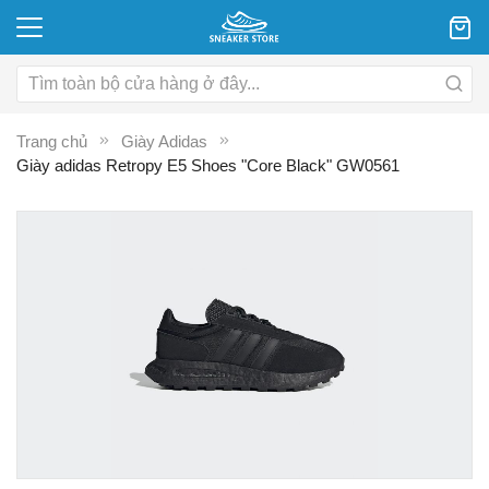
Trang chủ
Giày Adidas
Giày adidas Retropy E5 Shoes "Core Black" GW0561
Chuyển
C
đến
đ
phần
p
đầu
đ
của
c
thư
th
viện
vi
hình
hì
ảnh
ả