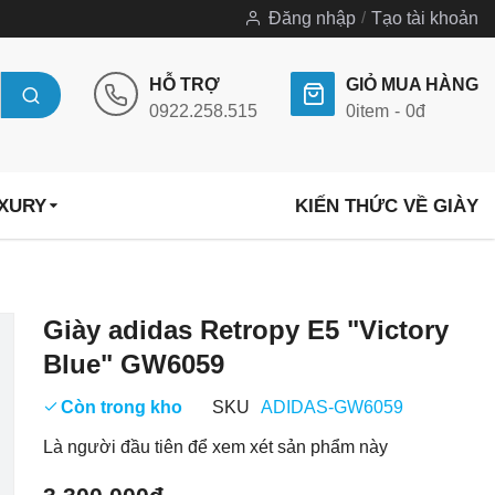
Đăng nhập
Tạo tài khoản
HỖ TRỢ
GIỎ MUA HÀNG
0922.258.515
0
item
0đ
UXURY
KIẾN THỨC VỀ GIÀY
Chuyển
Giày adidas Retropy E5 "Victory
đến
Blue" GW6059
phần
đầu
Còn trong kho
SKU
ADIDAS-GW6059
của
Là người đầu tiên để xem xét sản phẩm này
thư
viện