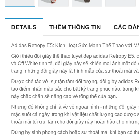
DETAILS
THÊM THÔNG TIN
CÁC ĐÁ
Adidas Retropy E5: Kích Hoạt Sức Mạnh Thể Thao với 
Giới thiệu đôi giày thể thao tuyệt đẹp adidas Retropy E5
và Off White tinh tế, đôi giày này sẽ khiến mọi ánh mắt đổ 
trang, những đôi giày này là hình mẫu của sự thoải mái và
Được chế tác với sự tận tâm đối tượng, đôi giày adidas R
tạo điểm nhấn màu sắc cho bất kỳ trang phục nào, trong k
này chắc chắn sẽ nâng cao vẻ tổng thể của bạn.
Nhưng đó không chỉ là về vẻ ngoại hình - những đôi giày
mặc suốt cả ngày, trong khi vật liệu chất lượng cao được
thoải mái tối ưu, làm cho đôi giày này hoàn hảo cho những
Đừng hy sinh phong cách hoặc sự thoải mái khi bạn có thể