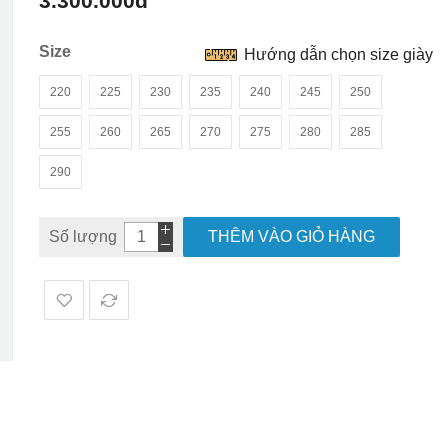
3.300.000đ
hình
ảnh
Size
Hướng dẫn chọn size giày
220
225
230
235
240
245
250
255
260
265
270
275
280
285
290
Số lượng
THÊM VÀO GIỎ HÀNG