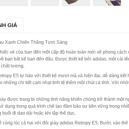
NH GIÁ
Màu Xanh Chiến Thắng Tươi Sáng
, chiếc vé của bạn đến một cấp độ hoàn toàn mới về phong cách
về bạn bất kể bạn đến đâu. Được thiết kế bởi adidas, một cái tên
 chất lượng.
etropy E5 tự hào với thiết kế mượt mà và hiện đại, dễ dàng kế
hi những chi tiết cam nhạt tinh tế thêm một chút cá tính. Với
 này được trang bị những tính năng khiến chúng trở thành một 
 sử dụng trong quá trình chế tạo đảm bảo sự bền vững trong nhi
 buổi đi dạo dài hoặc khi tập thể dục.
 cùng lúc cả hai với đôi giày adidas Retropy E5. Bước vào thế 