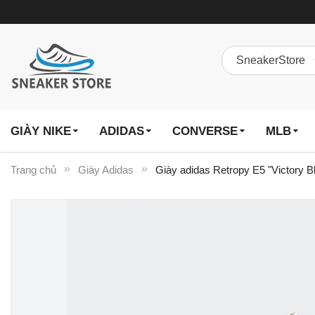
GIÀY NIKE
ADIDAS
CONVERSE
MLB
Trang chủ
Giày Adidas
Giày adidas Retropy E5 "Victory 
Chuyển
đến
phần
đầu
của
thư
viện