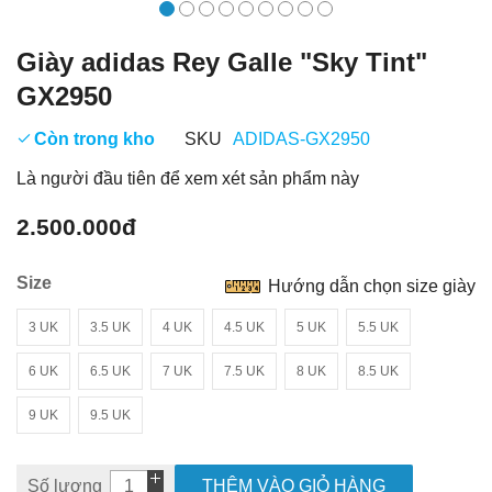
Giày adidas Rey Galle "Sky Tint"
GX2950
Còn trong kho
SKU
ADIDAS-GX2950
Là người đầu tiên để xem xét sản phẩm này
2.500.000đ
Size
Hướng dẫn chọn size giày
3 UK
3.5 UK
4 UK
4.5 UK
5 UK
5.5 UK
6 UK
6.5 UK
7 UK
7.5 UK
8 UK
8.5 UK
9 UK
9.5 UK
Số lượng
THÊM VÀO GIỎ HÀNG