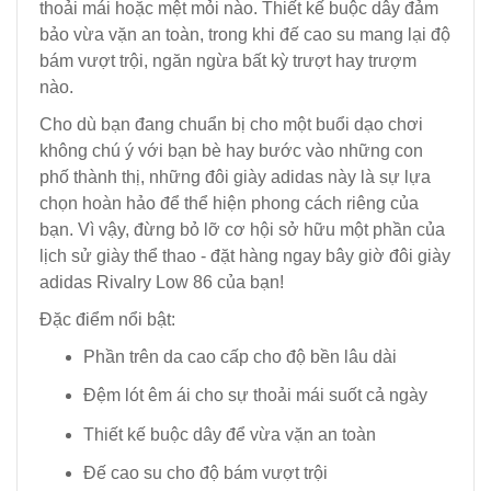
thoải mái hoặc mệt mỏi nào. Thiết kế buộc dây đảm
bảo vừa vặn an toàn, trong khi đế cao su mang lại độ
bám vượt trội, ngăn ngừa bất kỳ trượt hay trượm
nào.
Cho dù bạn đang chuẩn bị cho một buổi dạo chơi
không chú ý với bạn bè hay bước vào những con
phố thành thị, những đôi giày adidas này là sự lựa
chọn hoàn hảo để thể hiện phong cách riêng của
bạn. Vì vậy, đừng bỏ lỡ cơ hội sở hữu một phần của
lịch sử giày thể thao - đặt hàng ngay bây giờ đôi giày
adidas Rivalry Low 86 của bạn!
Đặc điểm nổi bật:
Phần trên da cao cấp cho độ bền lâu dài
Đệm lót êm ái cho sự thoải mái suốt cả ngày
Thiết kế buộc dây để vừa vặn an toàn
Đế cao su cho độ bám vượt trội