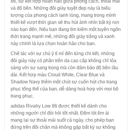
86, sự kết hợp hoàn hảo giữa phong cách, thoải mái
và độ bền. Những đôi giày tuyệt đẹp này là biểu
tượng của phong cách lạnh lùng, mang trong mình
thiết kế vượt thời gian sẽ thu hút ánh nhìn bất kỳ nơi
nào bạn đến. Nếu bạn đang tìm kiếm một tuyên ngôn
thời trang mạnh mẽ, những đôi giày trắng và xanh
này chính là lựa chọn hoàn hảo cho bạn.
Chế tác với sự chú ý tỉ mỉ đến từng chi tiết, những
đôi giày này có phần trên da cao cấp không chỉ tỏa
sáng với sự sang trọng mà còn đảm bảo độ bền lâu
dài. Kết hợp màu Cloud White, Clear Blue và
Shadow Navy thêm một chút sự cuốn hút cho trang
phục tổng thể của bạn, dễ dàng hoà hợp với mọi bộ
trang phục.
adidas Rivalry Low 86 được thiết kế dành cho
những người chỉ đòi hỏi tốt nhất. Đệm lót êm ái
mang lại sự thoải mái suốt cả ngày, cho phép bạn
đứng trên đôi chân mà không gặp bất kỳ sự không