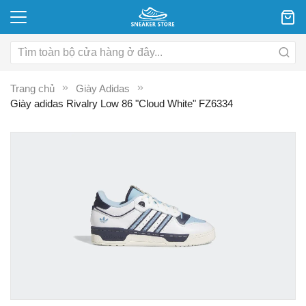
Trang chủ
Giày Adidas
Giày adidas Rivalry Low 86 "Cloud White" FZ6334
Chuyển
C
đến
đ
phần
p
đầu
đ
của
c
thư
th
viện
vi
hình
hì
ảnh
ả