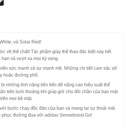
hite, và Solar Red!
ức về thể chất! Tác phẩm giày thể thao đặc biệt này kết
i hạn và vượt xa mọi kỳ vọng.
ể hiện sức mạnh và sự mạnh mẽ. Những chi tiết cam sặc sỡ
hạy hoặc đường phố.
ị những tính năng tiên tiến để nâng cao hiệu suất thể
ần trên lưới thoáng khí giúp giữ cho đôi chân của bạn mát
trên mọi bề mặt.
với bước chạy độc đáo của bạn và mang lại sự thoải mái
inh phục đường đua với adidas Senseboost Go!