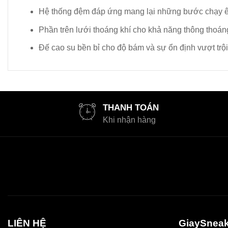
Hệ thống đệm đáp ứng mang lại những bước chạy êm
Phần trên lưới thoáng khí cho khả năng thông thoá
Đế cao su bền bỉ cho độ bám và sự ổn định vượt trội
THANH TOÁN
Khi nhận hàng
LIÊN HỆ
GiaySneak