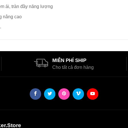
 ái, tràn đầy năng lượng
ng nâng cao
.
MIỄN PHÍ SHIP
Cho tất cả đơn hàng
er.Store