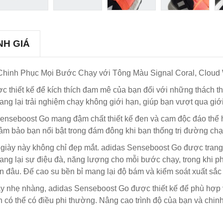
NH GIÁ
hinh Phục Mọi Bước Chạy với Tông Màu Signal Coral, Cloud W
c thiết kế để kích thích đam mê của bạn đối với những thách th
g lại trải nghiệm chạy không giới hạn, giúp bạn vượt qua giớ
as Senseboost Go mang đậm chất thiết kế đen và cam độc đáo th
 đảm bảo bạn nổi bật trong đám đông khi bạn thống trị đường c
 giày này không chỉ đẹp mắt. adidas Senseboost Go được trang b
g lại sự điệu đà, năng lượng cho mỗi bước chạy, trong khi ph
n đâu. Đế cao su bền bỉ mang lại độ bám và kiểm soát xuất sắc 
y nhẹ nhàng, adidas Senseboost Go được thiết kế để phù hợp 
ạn có thể có điều phi thường. Nâng cao trình độ của bạn và ch