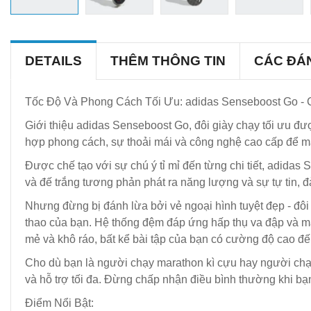
DETAILS
THÊM THÔNG TIN
CÁC ĐÁ
Tốc Độ Và Phong Cách Tối Ưu: adidas Senseboost Go - C
Giới thiệu adidas Senseboost Go, đôi giày chạy tối ưu đượ
hợp phong cách, sự thoải mái và công nghệ cao cấp để man
Được chế tạo với sự chú ý tỉ mỉ đến từng chi tiết, adid
và đế trắng tương phản phát ra năng lượng và sự tự tin,
Nhưng đừng bị đánh lừa bởi vẻ ngoại hình tuyệt đẹp - đôi
thao của bạn. Hệ thống đệm đáp ứng hấp thụ va đập và man
mẻ và khô ráo, bất kể bài tập của bạn có cường độ cao đế
Cho dù bạn là người chạy marathon kì cựu hay người chạ
và hỗ trợ tối đa. Đừng chấp nhận điều bình thường khi b
Điểm Nổi Bật: