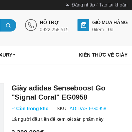
Đăng nhập
Tạo tài khoản
HỖ TRỢ
GIỎ MUA HÀNG
0922.258.515
0
item
0đ
UXURY
KIẾN THỨC VỀ GIÀY
Chuyển
Giày adidas Senseboost Go
đến
"Signal Coral" EG0958
phần
đầu
Còn trong kho
SKU
ADIDAS-EG0958
của
Là người đầu tiên để xem xét sản phẩm này
thư
viện