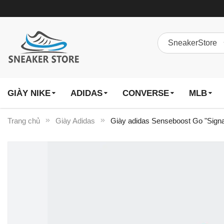
GIÀY NIKE
ADIDAS
CONVERSE
MLB
Trang chủ
Giày Adidas
Giày adidas Senseboost Go "Sign
Chuyển
đến
phần
đầu
của
thư
viện