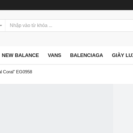
NEW BALANCE
VANS
BALENCIAGA
GIÀY L
al Coral" EG0958