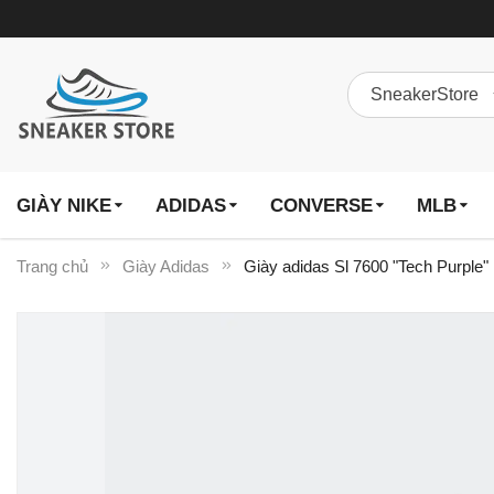
GIÀY NIKE
ADIDAS
CONVERSE
MLB
Trang chủ
Giày Adidas
Giày adidas Sl 7600 "Tech Purple
Chuyển
đến
phần
đầu
của
thư
viện