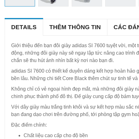
DETAILS
THÊM THÔNG TIN
CÁC ĐÁ
Giới thiệu đến bạn đôi giày adidas Sl 7600 tuyệt vời, mộ
động, những đôi giày này sẽ ngay lập tức nâng cao trình 
chắn sẽ thu hút ánh nhìn bất kỳ nơi nào bạn đi.
adidas Sl 7600 có thiết kế duyên dáng kết hợp hoàn hảo g
bền lâu. Những chi tiết Core Black thêm chút sự tinh tế v
Không chỉ có vẻ ngoại hình đẹp mắt, mà những đôi giày n
chinh phục thành phố đô thị. Đế giày cung cấp độ bám tuyệ
Với dây giày màu trắng tinh khôi và sự kết hợp màu sắc nổ
bạn đang dạo chơi trên đường phố, tới phòng tập gym hoặ
Đặc điểm chính:
Chất liệu cao cấp cho độ bền