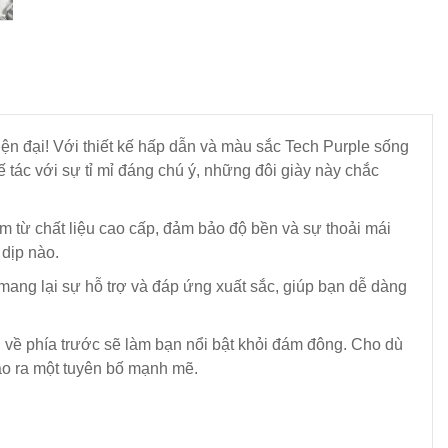
iện đại! Với thiết kế hấp dẫn và màu sắc Tech Purple sống
 tác với sự tỉ mỉ đáng chú ý, những đôi giày này chắc
m từ chất liệu cao cấp, đảm bảo độ bền và sự thoải mái
 dịp nào.
mang lại sự hỗ trợ và đáp ứng xuất sắc, giúp bạn dễ dàng
ến về phía trước sẽ làm bạn nổi bật khỏi đám đông. Cho dù
ạo ra một tuyên bố mạnh mẽ.