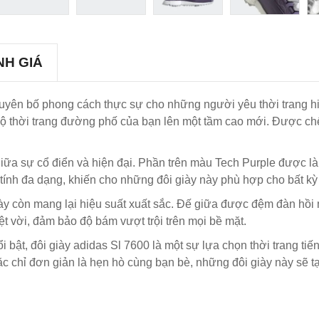
NH GIÁ
t tuyên bố phong cách thực sự cho những người yêu thời trang h
độ thời trang đường phố của bạn lên một tầm cao mới. Được chế
iữa sự cổ điển và hiện đại. Phần trên màu Tech Purple được là
à tính đa dạng, khiến cho những đôi giày này phù hợp cho bất kỳ
ày còn mang lại hiệu suất xuất sắc. Đế giữa được đệm đàn hồi 
t vời, đảm bảo độ bám vượt trội trên mọi bề mặt.
i bật, đôi giày adidas Sl 7600 là một sự lựa chọn thời trang ti
c chỉ đơn giản là hẹn hò cùng bạn bè, những đôi giày này sẽ t