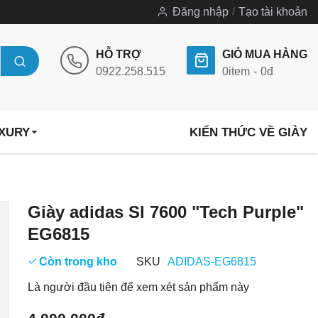
Đăng nhập
Tạo tài khoản
HỖ TRỢ
GIỎ MUA HÀNG
0922.258.515
0
item
0đ
UXURY
KIẾN THỨC VỀ GIÀY
Chuyển
Giày adidas Sl 7600 "Tech Purple"
đến
EG6815
phần
đầu
Còn trong kho
SKU
ADIDAS-EG6815
của
Là người đầu tiên để xem xét sản phẩm này
thư
viện