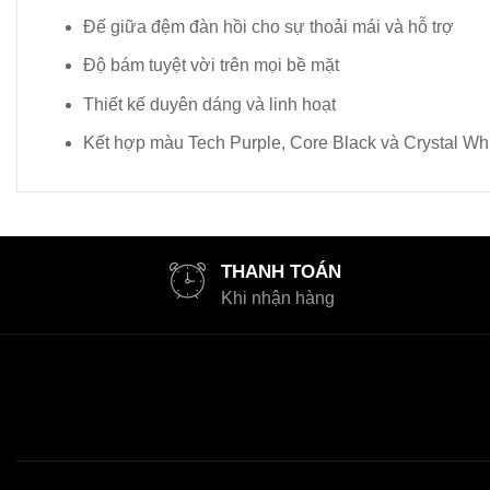
Đế giữa đệm đàn hồi cho sự thoải mái và hỗ trợ
Độ bám tuyệt vời trên mọi bề mặt
Thiết kế duyên dáng và linh hoạt
Kết hợp màu Tech Purple, Core Black và Crystal Whit
THANH TOÁN
Khi nhận hàng