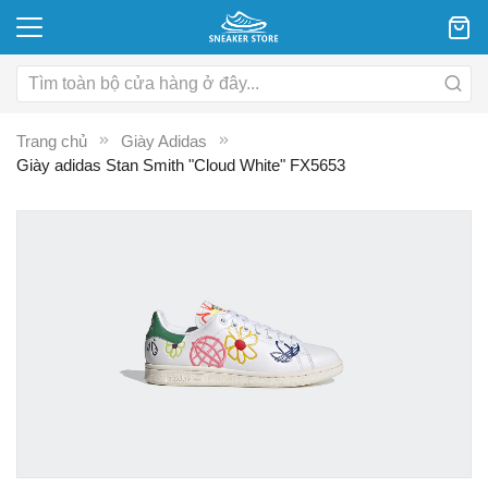
Trang chủ
Giày Adidas
Giày adidas Stan Smith "Cloud White" FX5653
Chuyển
C
đến
đ
phần
p
đầu
đ
của
c
thư
th
viện
vi
hình
hì
ảnh
ả