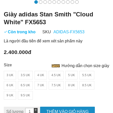
Giày adidas Stan Smith "Cloud
White" FX5653
Còn trong kho
SKU
ADIDAS-FX5653
Là người đầu tiên để xem xét sản phẩm này
2.400.000đ
Size
Hướng dẫn chọn size giày
3 UK
3.5 UK
4 UK
4.5 UK
5 UK
5.5 UK
6 UK
6.5 UK
7 UK
7.5 UK
8 UK
8.5 UK
9 UK
9.5 UK
Số lượng
THÊM VÀO GIỎ HÀNG