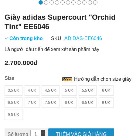
Giày adidas Supercourt "Orchid
Tint" EE6046
Còn trong kho
SKU
ADIDAS-EE6046
Là người đầu tiên để xem xét sản phẩm này
2.700.000đ
Size
Hướng dẫn chọn size giày
3.5 UK
4 UK
4.5 UK
5 UK
5.5 UK
6 UK
6.5 UK
7 UK
7.5 UK
8 UK
8.5 UK
9 UK
9.5 UK
Số lượng
THÊM VÀO GIỎ HÀNG