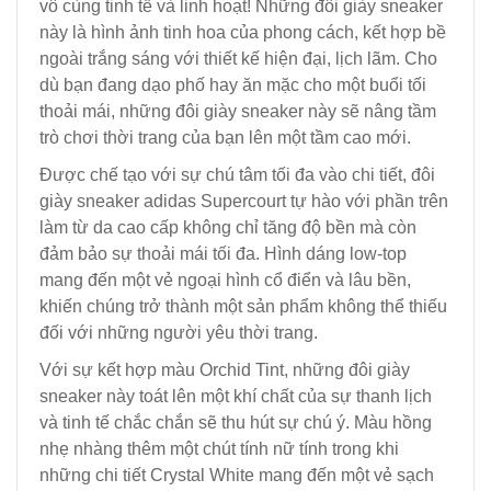
vô cùng tinh tế và linh hoạt! Những đôi giày sneaker
này là hình ảnh tinh hoa của phong cách, kết hợp bề
ngoài trắng sáng với thiết kế hiện đại, lịch lãm. Cho
dù bạn đang dạo phố hay ăn mặc cho một buổi tối
thoải mái, những đôi giày sneaker này sẽ nâng tầm
trò chơi thời trang của bạn lên một tầm cao mới.
Được chế tạo với sự chú tâm tối đa vào chi tiết, đôi
giày sneaker adidas Supercourt tự hào với phần trên
làm từ da cao cấp không chỉ tăng độ bền mà còn
đảm bảo sự thoải mái tối đa. Hình dáng low-top
mang đến một vẻ ngoại hình cổ điển và lâu bền,
khiến chúng trở thành một sản phẩm không thể thiếu
đối với những người yêu thời trang.
Với sự kết hợp màu Orchid Tint, những đôi giày
sneaker này toát lên một khí chất của sự thanh lịch
và tinh tế chắc chắn sẽ thu hút sự chú ý. Màu hồng
nhẹ nhàng thêm một chút tính nữ tính trong khi
những chi tiết Crystal White mang đến một vẻ sạch