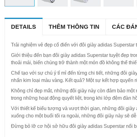
DETAILS
THÊM THÔNG TIN
CÁC ĐÁ
Trải nghiệm vẻ đẹp cổ điển với đôi giày adidas Superstar
Giới thiệu đến bạn đôi giày adidas Superstar tuyệt đẹp t
thoải mái, biến chúng trở thành một món đồ không thể thiế
Chế tạo với sự chú ý tỉ mỉ đến từng chi tiết, những đôi g
nhấn kim loại màu vàng. Kết quả? Một sự kết hợp quyến rũ
Không chỉ đẹp mắt, những đôi giày này còn đảm bảo một 
trong những hoạt động quyết liệt, trong khi lớp đệm đàn hồ
Với thiết kế biểu tượng và vượt thời gian, những đôi gi
xuống cho một buổi tối ra ngoài, những đôi giày này sẽ d
Đừng bỏ lỡ cơ hội sở hữu đôi giày adidas Superstar nổi b