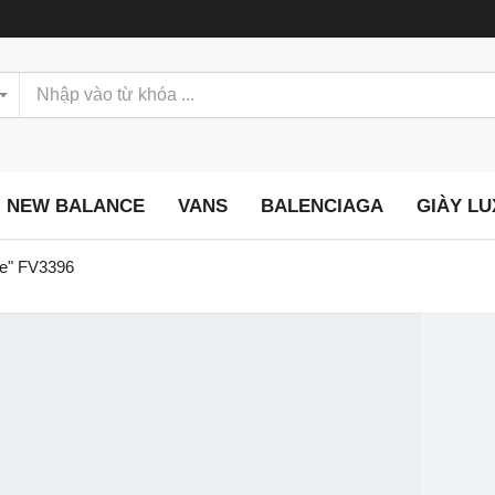
NEW BALANCE
VANS
BALENCIAGA
GIÀY L
te" FV3396