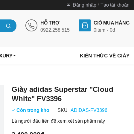
Đăng nhập
Tạo tài khoản
HỖ TRỢ
GIỎ MUA HÀNG
0922.258.515
0
item
0đ
UXURY
KIẾN THỨC VỀ GIÀY
Chuyển
Giày adidas Superstar "Cloud
đến
White" FV3396
phần
đầu
Còn trong kho
SKU
ADIDAS-FV3396
của
Là người đầu tiên để xem xét sản phẩm này
thư
viện