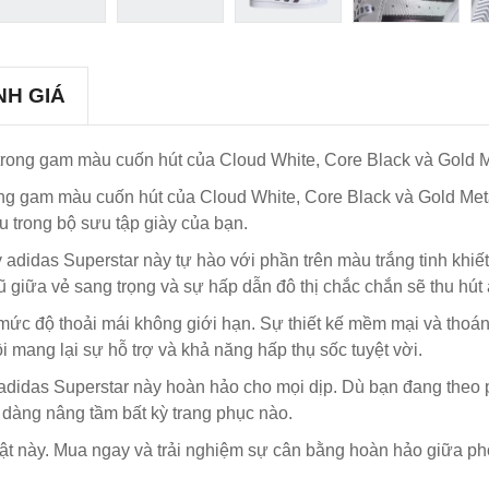
NH GIÁ
 trong gam màu cuốn hút của Cloud White, Core Black và Gold Me
rong gam màu cuốn hút của Cloud White, Core Black và Gold Met
u trong bộ sưu tập giày của bạn.
iày adidas Superstar này tự hào với phần trên màu trắng tinh k
 giữa vẻ sang trọng và sự hấp dẫn đô thị chắc chắn sẽ thu hút 
mức độ thoải mái không giới hạn. Sự thiết kế mềm mại và thoá
i mang lại sự hỗ trợ và khả năng hấp thụ sốc tuyệt vời.
ày adidas Superstar này hoàn hảo cho mọi dịp. Dù bạn đang th
ễ dàng nâng tầm bất kỳ trang phục nào.
ật này. Mua ngay và trải nghiệm sự cân bằng hoàn hảo giữa ph