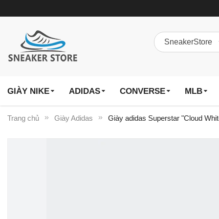
GIÀY NIKE
ADIDAS
CONVERSE
MLB
Trang chủ
Giày Adidas
Giày adidas Superstar "Cloud Whi
Chuyển
đến
phần
đầu
của
thư
viện