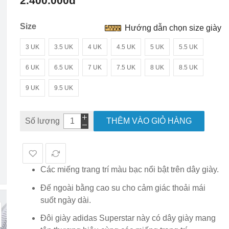
2.400.000đ
hình
ảnh
Size
Hướng dẫn chọn size giày
3 UK
3.5 UK
4 UK
4.5 UK
5 UK
5.5 UK
6 UK
6.5 UK
7 UK
7.5 UK
8 UK
8.5 UK
9 UK
9.5 UK
Số lượng
THÊM VÀO GIỎ HÀNG
Các miếng trang trí màu bạc nổi bật trên dây giày.
Đế ngoài bằng cao su cho cảm giác thoải mái
suốt ngày dài.
Đôi giày adidas Superstar này có dây giày mang