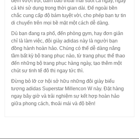
đệm vượt trội, đảm bảo thoải mái suốt cả ngày, ngay
cả khi sử dụng trong thời gian dài. Đế ngoài bền
chắc cung cấp độ bám tuyệt vời, cho phép bạn tự tin
di chuyển trên mọi bề mặt một cách dễ dàng.
Dù bạn đang ra phố, đến phòng gym, hay đơn giản
chỉ là làm việc, đôi giày adidas này là người bạn
đồng hành hoàn hảo. Chúng có thể dễ dàng nâng
tầm bất kỳ bộ trang phục nào, từ trang phục thể thao
đến những bộ trang phục hàng ngày, tạo thêm một
chút sự tinh tế đô thị ngay tức thì.
Đừng bỏ lỡ cơ hội sở hữu những đôi giày biểu
tượng adidas Superstar Millencon W này. Đặt hàng
ngay bây giờ và trải nghiệm sự kết hợp hoàn hảo
giữa phong cách, thoải mái và độ bền!