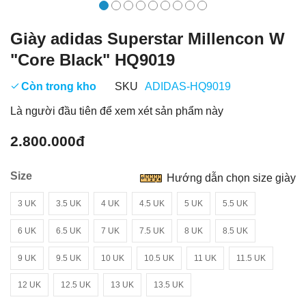
Giày adidas Superstar Millencon W
"Core Black" HQ9019
Còn trong kho
SKU
ADIDAS-HQ9019
Là người đầu tiên để xem xét sản phẩm này
2.800.000đ
Size
Hướng dẫn chọn size giày
3 UK
3.5 UK
4 UK
4.5 UK
5 UK
5.5 UK
6 UK
6.5 UK
7 UK
7.5 UK
8 UK
8.5 UK
9 UK
9.5 UK
10 UK
10.5 UK
11 UK
11.5 UK
12 UK
12.5 UK
13 UK
13.5 UK