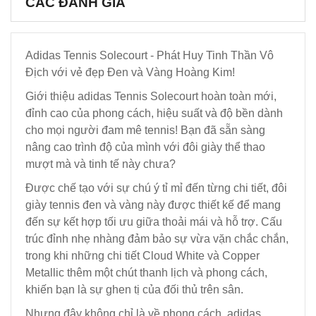
CÁC ĐÁNH GIÁ
Adidas Tennis Solecourt - Phát Huy Tinh Thần Vô
Địch với vẻ đẹp Đen và Vàng Hoàng Kim!
Giới thiệu adidas Tennis Solecourt hoàn toàn mới,
đỉnh cao của phong cách, hiệu suất và độ bền dành
cho mọi người đam mê tennis! Bạn đã sẵn sàng
nâng cao trình độ của mình với đôi giày thể thao
mượt mà và tinh tế này chưa?
Được chế tạo với sự chú ý tỉ mỉ đến từng chi tiết, đôi
giày tennis đen và vàng này được thiết kế để mang
đến sự kết hợp tối ưu giữa thoải mái và hỗ trợ. Cấu
trúc đỉnh nhẹ nhàng đảm bảo sự vừa vặn chắc chắn,
trong khi những chi tiết Cloud White và Copper
Metallic thêm một chút thanh lịch và phong cách,
khiến bạn là sự ghen tị của đối thủ trên sân.
Nhưng đây không chỉ là về phong cách, adidas