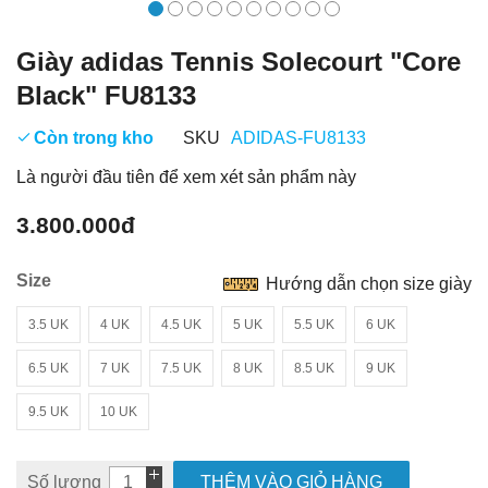
Giày adidas Tennis Solecourt "Core
Black" FU8133
Còn trong kho
SKU
ADIDAS-FU8133
Là người đầu tiên để xem xét sản phẩm này
3.800.000đ
Size
Hướng dẫn chọn size giày
3.5 UK
4 UK
4.5 UK
5 UK
5.5 UK
6 UK
6.5 UK
7 UK
7.5 UK
8 UK
8.5 UK
9 UK
9.5 UK
10 UK
Số lượng
THÊM VÀO GIỎ HÀNG