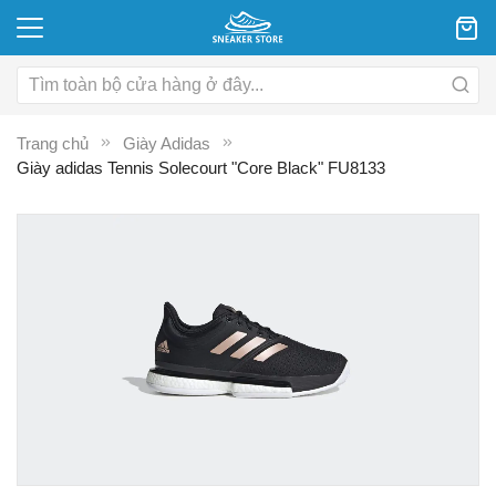
Trang chủ
Giày Adidas
Giày adidas Tennis Solecourt "Core Black" FU8133
Chuyển
C
đến
đ
phần
p
đầu
đ
của
c
thư
th
viện
vi
hình
hì
ảnh
ả