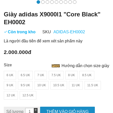
Giày adidas X9000l1 "Core Black"
EH0002
Còn trong kho
SKU
ADIDAS-EH0002
Là người đầu tiên để xem xét sản phẩm này
2.000.000đ
Size
Hướng dẫn chọn size giày
6 UK
6.5 UK
7 UK
7.5 UK
8 UK
8.5 UK
9 UK
9.5 UK
10 UK
10.5 UK
11 UK
11.5 UK
12 UK
12.5 UK
Số lượng
THÊM VÀO GIỎ HÀNG