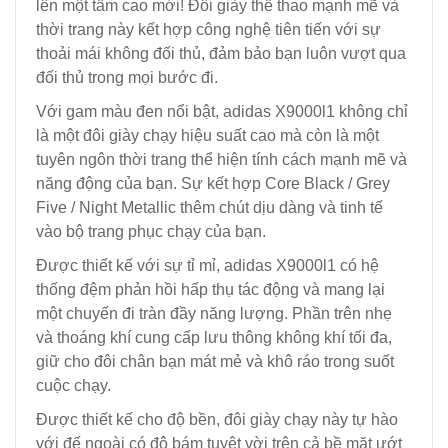
lên một tầm cao mới! Đôi giày thể thao mạnh mẽ và
thời trang này kết hợp công nghệ tiên tiến với sự
thoải mái không đối thủ, đảm bảo bạn luôn vượt qua
đối thủ trong mọi bước đi.
Với gam màu đen nổi bật, adidas X9000l1 không chỉ
là một đôi giày chạy hiệu suất cao mà còn là một
tuyên ngôn thời trang thể hiện tính cách mạnh mẽ và
năng động của bạn. Sự kết hợp Core Black / Grey
Five / Night Metallic thêm chút dịu dàng và tinh tế
vào bộ trang phục chạy của bạn.
Được thiết kế với sự tỉ mỉ, adidas X9000l1 có hệ
thống đệm phản hồi hấp thụ tác động và mang lại
một chuyến đi tràn đầy năng lượng. Phần trên nhẹ
và thoáng khí cung cấp lưu thông không khí tối đa,
giữ cho đôi chân bạn mát mẻ và khô ráo trong suốt
cuộc chạy.
Được thiết kế cho độ bền, đôi giày chạy này tự hào
với đế ngoài có độ bám tuyệt vời trên cả bề mặt ướt