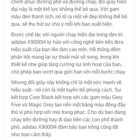
chinh phục đường phố và đường chạy, đôi giày hiện
đại này là một thế lực không thể bỏ qua. Với gam
màu đen thanh lịch, nó tỏ ra một vẻ đẹp không thể bỏ
qua, sẽ thu hút sự chú ý mỗi khi bạn xuất hiện.
Được chế tác với người chạy hiện đại trong tâm trí,
adidas X9000l4 tự hào với công nghệ tiên tiến đưa
hiệu suất của bạn lên tầm cao mới. Hệ thống đệm
phản hồi mang lại sự thoải mái vô song, trong khi
thiết kế nhẹ giúp tăng cường sự linh hoạt của bạn,
cho phép bạn vượt qua giới hạn với mỗi bước chạy.
Nhưng đôi giày này không chỉ là một sức mạnh về
hiệu suất - nó còn là một tuyên bố phong cách. Sự
kết hợp Core Black kết hợp với các gam màu Grey
Five và Magic Grey tạo nên một bảng màu động đậy
thú vị phù hợp với mọi trang phục. Cho dù bạn đang
chạy trên đường hay đi dạo trên các con phố thành
phố, adidas X9000l4 đảm bảo bạn trông cũng tốt
như bạn cảm thấy.