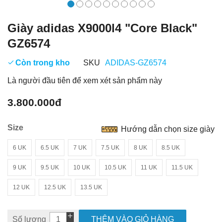
Giày adidas X9000l4 "Core Black"
GZ6574
Còn trong kho
SKU
ADIDAS-GZ6574
Là người đầu tiên để xem xét sản phẩm này
3.800.000đ
Size
Hướng dẫn chọn size giày
6 UK
6.5 UK
7 UK
7.5 UK
8 UK
8.5 UK
9 UK
9.5 UK
10 UK
10.5 UK
11 UK
11.5 UK
12 UK
12.5 UK
13.5 UK
Số lượng
THÊM VÀO GIỎ HÀNG