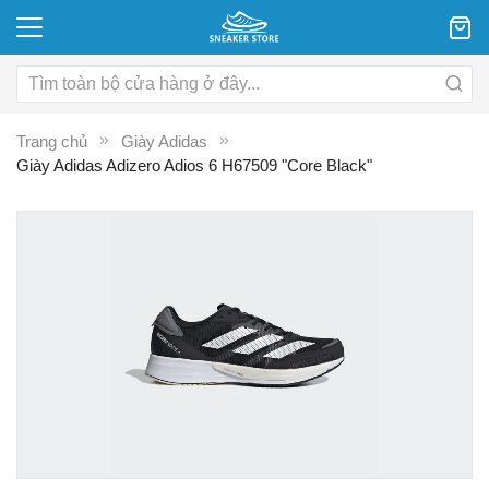
Trang chủ
Giày Adidas
Giày Adidas Adizero Adios 6 H67509 "Core Black"
Chuyển
C
đến
đ
phần
p
đầu
đ
của
c
thư
th
viện
vi
hình
hì
ảnh
ả