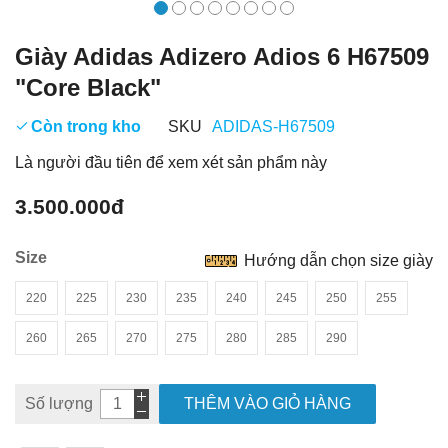
Giày Adidas Adizero Adios 6 H67509
"Core Black"
Còn trong kho
SKU
ADIDAS-H67509
Là người đầu tiên để xem xét sản phẩm này
3.500.000đ
Size
Hướng dẫn chọn size giày
220
225
230
235
240
245
250
255
260
265
270
275
280
285
290
Số lượng
THÊM VÀO GIỎ HÀNG