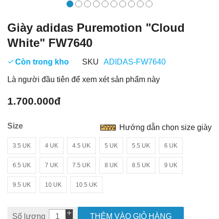
Giày adidas Puremotion "Cloud
White" FW7640
Còn trong kho
SKU
ADIDAS-FW7640
Là người đầu tiên để xem xét sản phẩm này
1.700.000đ
Size
Hướng dẫn chọn size giày
3.5 UK
4 UK
4.5 UK
5 UK
5.5 UK
6 UK
6.5 UK
7 UK
7.5 UK
8 UK
8.5 UK
9 UK
9.5 UK
10 UK
10.5 UK
Số lượng
THÊM VÀO GIỎ HÀNG