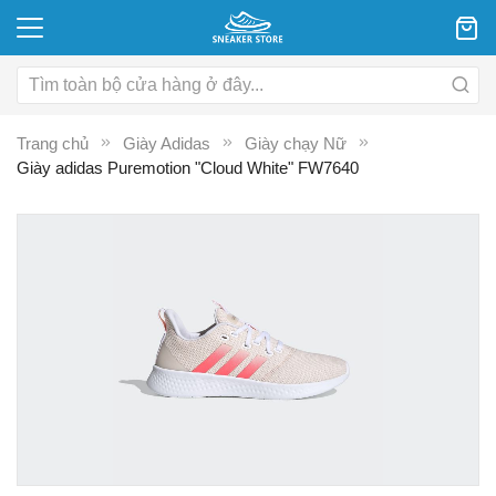
Trang chủ
Giày Adidas
Giày chạy Nữ
Giày adidas Puremotion "Cloud White" FW7640
Chuyển
C
đến
đ
phần
p
đầu
đ
của
c
thư
th
viện
vi
hình
hì
ảnh
ả