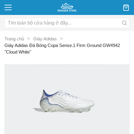
Trang chủ
Giày Adidas
Giày Adidas Đá Bóng Copa Sense.1 Firm Ground GW4942
"Cloud White"
Chuyển
C
đến
đ
phần
p
đầu
đ
của
c
thư
th
viện
vi
hình
hì
ảnh
ả