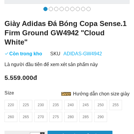
Giày Adidas Đá Bóng Copa Sense.1
Firm Ground GW4942 "Cloud
White"
Còn trong kho
SKU
ADIDAS-GW4942
Là người đầu tiên để xem xét sản phẩm này
5.559.000đ
Size
Hướng dẫn chọn size giày
220
225
230
235
240
245
250
255
260
265
270
275
280
285
290