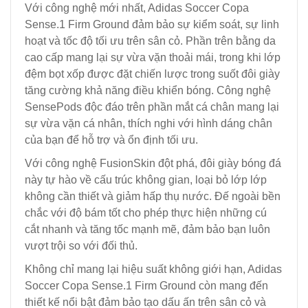
Với công nghệ mới nhất, Adidas Soccer Copa
Sense.1 Firm Ground đảm bảo sự kiểm soát, sự linh
hoạt và tốc độ tối ưu trên sân cỏ. Phần trên bằng da
cao cấp mang lại sự vừa vặn thoải mái, trong khi lớp
đệm bọt xốp được đặt chiến lược trong suốt đôi giày
tăng cường khả năng điều khiển bóng. Công nghệ
SensePods độc đáo trên phần mắt cá chân mang lại
sự vừa vặn cá nhân, thích nghi với hình dáng chân
của bạn để hỗ trợ và ổn định tối ưu.
Với công nghệ FusionSkin đột phá, đôi giày bóng đá
này tự hào về cấu trúc không gian, loại bỏ lớp lớp
không cần thiết và giảm hấp thụ nước. Đế ngoài bền
chắc với độ bám tốt cho phép thực hiện những cú
cắt nhanh và tăng tốc mạnh mẽ, đảm bảo bạn luôn
vượt trội so với đối thủ.
Không chỉ mang lại hiệu suất không giới hạn, Adidas
Soccer Copa Sense.1 Firm Ground còn mang đến
thiết kế nổi bật đảm bảo tạo dấu ấn trên sân cỏ và