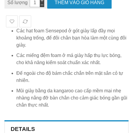
Số lượng
THÊM VÀO GIỎ HÀNG
Các hạt foam Sensepod ở gót giày lấp đầy mọi
khoảng trống, để đôi chân bạn hòa làm một cùng đôi
giày.
Các miếng đệm foam ở má giày hấp thụ lực bóng,
cho khả năng kiểm soát chuẩn xác nhất.
Đế ngoài cho độ bám chắc chắn trên mặt sân cỏ tự
nhiên.
Mũi giày bằng da kangaroo cao cấp mềm mại nhẹ
nhàng nâng đỡ bàn chân cho cảm giác bóng gần gũi
chân thực nhất.
DETAILS