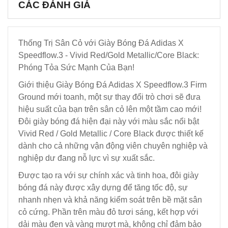
CÁC ĐÁNH GIÁ
Thống Trị Sân Cỏ với Giày Bóng Đá Adidas X
Speedflow.3 - Vivid Red/Gold Metallic/Core Black:
Phóng Tỏa Sức Mạnh Của Bạn!
Giới thiệu Giày Bóng Đá Adidas X Speedflow.3 Firm
Ground mới toanh, một sự thay đổi trò chơi sẽ đưa
hiệu suất của bạn trên sân cỏ lên một tầm cao mới!
Đôi giày bóng đá hiện đại này với màu sắc nổi bật
Vivid Red / Gold Metallic / Core Black được thiết kế
dành cho cả những vận động viên chuyên nghiệp và
nghiệp dư đang nỗ lực vì sự xuất sắc.
Được tạo ra với sự chính xác và tinh hoa, đôi giày
bóng đá này được xây dựng để tăng tốc độ, sự
nhanh nhẹn và khả năng kiểm soát trên bề mặt sân
cỏ cứng. Phần trên màu đỏ tươi sáng, kết hợp với
dải màu đen và vàng mượt mà, không chỉ đảm bảo