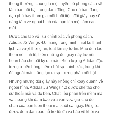
thông thường; chúng là một tuyên bố phong cách sẽ
làm bạn nổi bật trong đám đông. Cho dù bạn đang
dạo phố hay tham gia một buổi tiệc, đôi giày này sẽ
nâng tầm vẻ ngoại hình của bạn lên một tầm cao
mới.
Được chế tạo với sự chính xác và phong cách,
Adidas JS Wings 4.0 mang trong mình thiết kế thanh
lịch và vượt thời gian, toát lên sự tự tin. Màu đen tạo
thêm nét tinh tế, biến những đôi giày này trở nên
hoàn hảo cho bất kỳ dịp nào. Biểu tượng Adidas đặc
trưng ở bên hông thêm chút sự chính xác, trong khi
đế ngoài màu trắng tạo ra sự tương phản nổi bật.
Nhưng những đôi giày này không chỉ xoay quanh vẻ
ngoại hình. Adidas JS Wings 4.0 được chế tạo cho
sự thoải mái và độ bền. Chất liệu phần trên mềm mại
và thoáng khí đảm bảo vừa vặn vừa giữ cho đôi
chân của bạn luôn thoải mái suốt cả ngày. Đế giữa
được đệm đảm bảo hỗ trợ tối đa và bảo vệ khỏi va