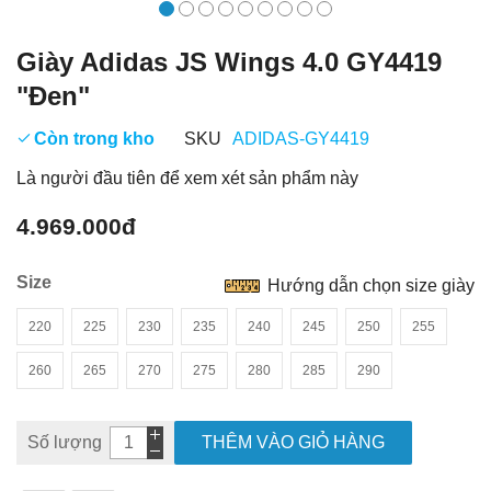
Giày Adidas JS Wings 4.0 GY4419
"Đen"
Còn trong kho
SKU
ADIDAS-GY4419
Là người đầu tiên để xem xét sản phẩm này
4.969.000đ
Size
Hướng dẫn chọn size giày
220
225
230
235
240
245
250
255
260
265
270
275
280
285
290
Số lượng
THÊM VÀO GIỎ HÀNG