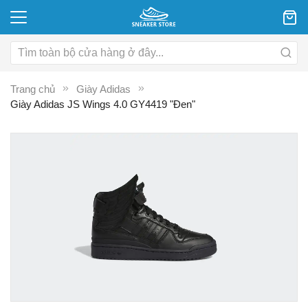
Trang chủ
Giày Adidas
Giày Adidas JS Wings 4.0 GY4419 "Đen"
Chuyển
C
đến
đ
phần
p
đầu
đ
của
c
thư
th
viện
vi
hình
hì
ảnh
ả