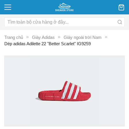
Trang chủ
Giày Adidas
Giày ngoài trời Nam
Dép adidas Adilette 22 "Better Scarlet" IG9259
Chuyển
C
đến
đ
phần
p
đầu
đ
của
c
thư
th
viện
vi
hình
hì
ảnh
ả