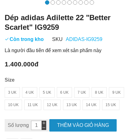
Dép adidas Adilette 22 "Better
Scarlet" IG9259
Còn trong kho
SKU
ADIDAS-IG9259
Là người đầu tiên để xem xét sản phẩm này
1.400.000đ
Size
3 UK
4 UK
5 UK
6 UK
7 UK
8 UK
9 UK
10 UK
11 UK
12 UK
13 UK
14 UK
15 UK
Số lượng
THÊM VÀO GIỎ HÀNG